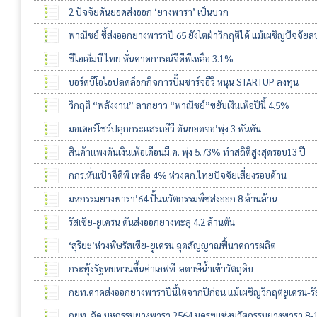
2 ปัจจัยดันยอดส่งออก ‘ยางพารา’ เป็นบวก
พาณิชย์ ชี้ส่งออกยางพาราปี 65 ยังโตฝ่าวิกฤติได้ แม้เผชิญปัจจัย
ซีไอเอ็มบี ไทย หั่นคาดการณ์จีดีพีเหลือ 3.1%
บอร์ดบีโอไอปลดล็อกกิจการปั๊มชาร์จอีวี หนุน STARTUP ลงทุน
วิกฤติ “พลังงาน” ลากยาว “พาณิชย์”ขยับเงินเฟ้อปีนี้ 4.5%
มอเตอร์โชว์ปลุกกระแสรถอีวี ดันยอดจอ’พุ่ง 3 พันคัน
สินค้าแพงดันเงินเฟ้อเดือนมี.ค. พุ่ง 5.73% ทำสถิติสูงสุดรอบ13 ปี
กกร.หั่นเป้าจีดีพี เหลือ 4% ห่วงศก.ไทยปัจจัยเสี่ยงรอบด้าน
มหกรรมยางพารา’64 ปั้นนวัตกรรมพืชส่งออก 8 ล้านล้าน
รัสเซีย-ยูเครน ดันส่งออกยางทะลุ 4.2 ล้านตัน
‘สุริยะ’ห่วงพิษรัสเซีย-ยูเครน ฉุดสัญญาณฟื้นาคการผลิต
กระทุ้งรัฐทบทวนขึ้นค่าเอฟที-ลดาษีน้ำเข้าวัตถุดิบ
กยท.คาดส่งออกยางพาราปีนี้โตจากปีก่อน แม้เผชิญวิกฤตยูเครน-รัสเ
กยท. จัด มหกรรมยางพารา 2564 นครฯแห่งนวัตกรรมยางพารา 8-10