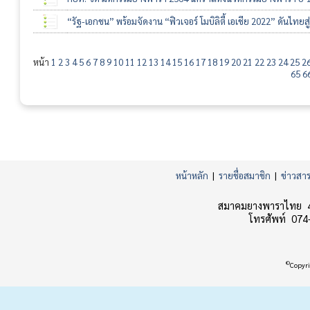
“รัฐ-เอกชน” พร้อมจัดงาน “ฟิวเจอร์ โมบิลิตี้ เอเชีย 2022” ดันไทยสู่ "
หน้า
1
2
3
4
5
6
7
8
9
10
11
12
13
14
15
16
17
18
19
20
21
22
23
24
25
2
65
6
หน้าหลัก
|
รายชื่อสมาชิก
|
ข่าวสา
สมาคมยางพาราไทย 45
โทรศัพท์ 074
©
Copyri