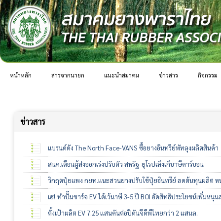
หน้าหลัก
สารจากนายก
แนะนำสมาคม
ข่าวสาร
กิจกรรม
ข่าวสาร
แบรนด์ดัง The North Face-VANS ซื้อยางอินทรีย์พัทลุงผลิตสินค้า
สนค.เตือนผู้ส่งออกเร่งปรับตัว สหรัฐ-ยุโรปเล็งเก็บาษีคาร์บอน
วิกฤตปุ๋ยแพง กยท.แนะสวนยางปรับใช้ปุ๋ยอินทรีย์ ลดต้นทุนผลิต ห
เฮ! ทำปั๊มชาร์จ EV ได้เว้นาษี 3-5 ปี BOI อัดสิทธิประโยชน์เพิ่มหนุ
ตั้งเป้าผลิต EV 7.25 แสนคันต่อปีดันจีดีพีไทยกว่า 2 แสนล.