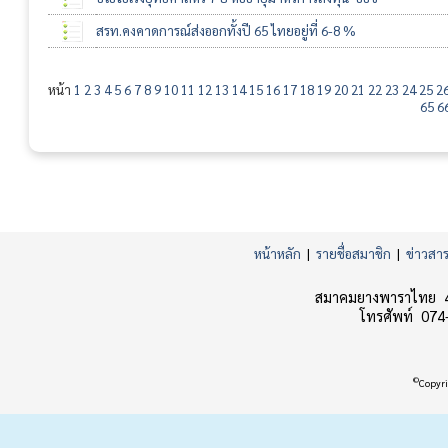
สรท.คงคาดการณ์ส่งออกทั้งปี 65 ไทยอยู่ที่ 6-8 %
หน้า
1
2
3
4
5
6
7
8
9
10
11
12
13
14
15
16
17
18
19
20
21
22
23
24
25
2
65
6
หน้าหลัก
|
รายชื่อสมาชิก
|
ข่าวสา
สมาคมยางพาราไทย 45
โทรศัพท์ 074
©
Copyri