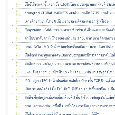
บีโออีเสียงแตกขึ้นดอกเบี้ย 0.50% ในการประชุมวันพฤหัสบดี(22ก.ย
Krungthai GLOBAL MARKETS เผยเงินบาทเปิด 37.35 บาทต่อดอลลา
เจาะลึกยานยนต์ไทย 8 เดือน ขายรถ-ผลิตรถ-ส่งออก รุ่งหรือร่วง
กัมพูชาเผยรายได้ส่งออกยางพารา-ข้าวช่วง 8 เดือนแรกแตะ 544 ล
ค่าเงินบาทสัปดาห์หน้าอาจอ่อนค่าแตะ 37.50 บาท เกาะติดผลประชุ
กยท.- NCIA - MOI จับมือพร้อมขับเคลื่อนเมืองยางพารา ไทย-อินโด-
บีโอไอกล่าวปาฐกถาพิเศษเปิดการประชุมและนิทรรศการเทคโนโลยีย
ติดตั้งเสาจราจรล้มลุกจากยางพาราธรรมชาติเพิ่มความปลอดัยบน
EVAT ดันอุตฯยานยนต์ไฟฟ้า EV - โมเดล BCG พัฒนาเศรษฐกิจไทย
IPOInsight: TEGH ผนึกพันธมิตรระดับโลกปักธงขึ้น TOP 5 บนเส้
เปิดประเทศ-โควิดดีขึ้น ดัชนีเชื่อมั่นผู้บริโคส.ค.ปรับขึ้นต่อเนื่อง 3 เ
ดัชนีฯเชื่อมั่นอุตฯเพิ่มต่อเนื่องเดือนที่ 3 ยื่น 3 ข้อป้องกันอุทกัย
กยท. เคาะแผนพัฒนาพื้นที่3.8 หมื่นไร่ ยกระดับอุตสาหกรรมยางพา
บีโอไอเร่งยุทธศาสตร์ 7 ปี ต่ออายุมาตรการลงทุน“อีอีซี”