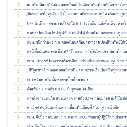
แบงก์ชาติแจงยังไม่ลดดอกเบี้ยแม้เงินเฟ้อลงยันเทียบทั่วโลกของไทย
‘ูมิธรรม’ หารือทูตฮังการี ย้ำความร่วมมือทางเศรษฐกิจ พร้อมหาลู
NER ตั้งเป้ายอดขายรวมปี 67 โต 5-10% รับดีมานด์เพิ่ม เดินหน้าสร้
ก.อุตฯ ปลดล็อค โซล่ารูฟท๊อป ลดค่าไฟ ดันพลังงานสะอาด มุ่งสู่ค
กยท. ผนึกกำลัง ธ.ก.ส. คลอดโฉนดต้นยางพารา แปลงสินทรัพย์ให้เป็
ดัชนีเชื่อมั่นนักลงทุน มี.ค.67 “ร้อนแรง” หวังเงินไหลเข้า-ท่องเที่ยวห
กยท. Kick off โครงการบริหารจัดการวัตถุดิบและยางแปรรูปฯ รวมย
“ูมิรัฐศาสตร์”หลอนส่งออกไทยปี 67 ค่าระวางเรือเส้นหลักพุ่งหลายเท
กกร.หวังแบงก์ชาติลดดอกเบี้ยนโยบายลง
เงินเฟ้อ ธ.ค. หดตัว 0.83% ต่ำสุดรอบ 34 เดือน
การค้าชายแดนกับ สปป.ลาว ขยายตัว 3.1% กลับมาขยายตัวในรอบ 
พาณิยช์ ยันเงินเฟ้อติบลบต่อเนื่องเป็นเดือนที่ 3 ไม่อยู่าวะเงินฝืด
กยท. จับมือ สคช. และ ม.อ. ลงนาม MOU พัฒนาผู้ปฏิบัติงานด้าน
เพิก เลิศวังพง ประธานบอร์ด กยท.คนใหม่ ประกาศ 7 นโยบายขับเค