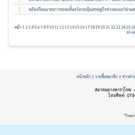
คลังเตรียมมาตรการระยะสั้นหวังกระตุ้นเศรษฐกิจช่วงรองบ67ผ่าน
หน้า
1
2
3
4
5
6
7
8
9
10
11
12
13
14
15
16
17
18
19
20
21
22
23
24
25
2
65
6
หน้าหลัก
|
รายชื่อสมาชิก
|
ข่าวสา
สมาคมยางพาราไทย 45
โทรศัพท์ 074
©
Copyri