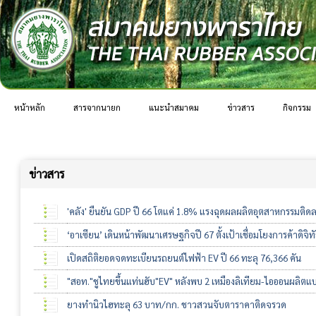
หน้าหลัก
สารจากนายก
แนะนำสมาคม
ข่าวสาร
กิจกรรม
ข่าวสาร
'คลัง' ยืนยัน GDP ปี 66 โตแค่ 1.8% แรงฉุดผลผลิตอุตสาหกรรมติด
‘อาเซียน’ เดินหน้าพัฒนาเศรษฐกิจปี 67 ตั้งเป้าเชื่อมโยงการค้าดิจิท
เปิดสถิติยอดจดทะเบียนรถยนต์ไฟฟ้า EV ปี 66 ทะลุ 76,366 คัน
"สอท."ชูไทยขึ้นแท่นฮับ"EV" หลังพบ 2 เหมืองลิเทียม-ไอออนผลิตแบ
ยางทำนิวไฮทะลุ 63 บาท/กก. ชาวสวนจับตาราคาติดจรวด