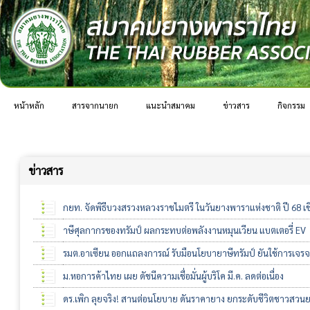
หน้าหลัก
สารจากนายก
แนะนำสมาคม
ข่าวสาร
กิจกรรม
ข่าวสาร
กยท. จัดพิธีบวงสรวงหลวงราชไมตรี ในวันยางพาราแห่งชาติ ปี 68 เ
าษีศุลกากรของทรัมป์ ผลกระทบต่อพลังงานหมุนเวียน แบตเตอรี่ EV
รมต.อาเซียน ออกแถลงการณ์ รับมือนโยบายาษีทรัมป์ ยันใช้การเจร
ม.หอการค้าไทย เผย ดัชนีความเชื่อมั่นผู้บริโค มี.ค. ลดต่อเนื่อง
ดร.เพิก ลุยจริง! สานต่อนโยบาย ดันราคายาง ยกระดับชีวิตชาวสวนยาง 