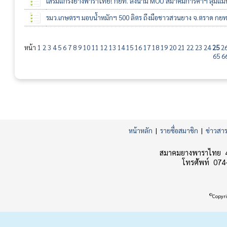
เสริมแกร่งยางพาราไทย! กยท. ลงนาม MOU สมาคมการค้าฯ ลุ่มแม่น้ำโข
รมว.เกษตรฯ มอบน้ำหมักฯ 500 ลิตร ถึงมือชาวสวนยาง จ.ตราด กยท. เ
หน้า
1
2
3
4
5
6
7
8
9
10
11
12
13
14
15
16
17
18
19
20
21
22
23
24
25
2
65
6
หน้าหลัก
|
รายชื่อสมาชิก
|
ข่าวสา
สมาคมยางพาราไทย 45
โทรศัพท์ 074
©
Copyri