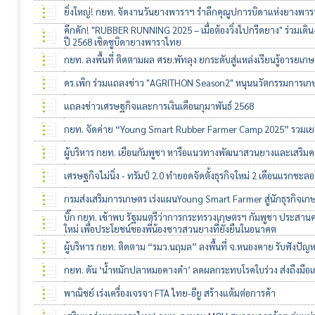
ยิ่งใหญ่! กยท. จัดงานวันยางพาราฯ รำลึกคุณูปการบิดาแห่งยางพาร
คึกคัก! "RUBBER RUNNING 2025 – เมื่อต้องวิ่งไปกรีดยาง" ร่วมเดิน-
ปี 2568 เชิดชูบิดายางพาราไทย
กยท. ลงพื้นที่ ติดตามผล ศรย.พัทลุง ยกระดับสู่แหล่งเรียนรู้อารยเกษ
ดร.เพิก ร่วมแถลงข่าว "AGRITHON Season2" หนุนนวัตกรรมการเก
แถลงข่าวเศรษฐกิจและการเงินเดือนกุมาพันธ์ 2568
กยท. จัดค่าย “Young Smart Rubber Farmer Camp 2025” รวมเย
ผู้บริหาร กยท. เยือนกัมพูชา หารือแนวทางพัฒนาสวนยางและเสริมค
เศรษฐกิจไม่นิ่ง - ทรัมป์ 2.0 ทำยอดจัดตั้งธุรกิจใหม่ 2 เดือนแรกชะลอ
กรมส่งเสริมการเกษตร เร่งแผนYoung Smart Farmer สู่นักธุรกิจเก
บิ๊ก กยท. เข้าพบ รัฐมนตรีว่าการกระทรวงเกษตรฯ กัมพูชา ประสานค
ใหม่ เพื่อประโยชน์ของพี่น้องชาวสวนยางที่ยั่งยืนในอนาคต
ผู้บริหาร กยท. ติดตาม “รมว.นฤมล” ลงพื้นที่ จ.หนองคาย รับฟังป
กยท. ดัน ‘น้ำหมักปลาหมอคางดำ’ ลดผลกระทบโรคใบร่วง ส่งถึงมือ
พาณิชย์ เร่งเครื่องเจรจา FTA ไทย-อียู สร้างแต้มต่อการค้า