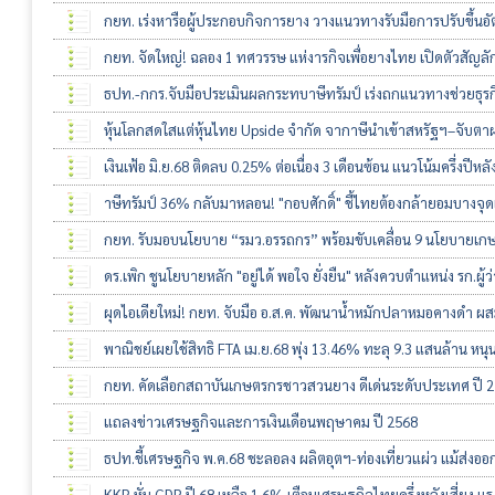
กยท. เร่งหารือผู้ประกอบกิจการยาง วางแนวทางรับมือการปรับขึ้นอั
กยท. จัดใหญ่! ฉลอง 1 ทศวรรษ แห่งารกิจเพื่อยางไทย เปิดตัวสัญลั
ธปท.-กกร.จับมือประเมินผลกระทบาษีทรัมป์ เร่งถกแนวทางช่วยธุรกิ
หุ้นโลกสดใสแต่หุ้นไทย Upside จำกัด จากาษีนำเข้าสหรัฐฯ–จับ
เงินเฟ้อ มิ.ย.68 ติดลบ 0.25% ต่อเนื่อง 3 เดือนซ้อน แนวโน้มครึ่งปีห
าษีทรัมป์ 36% กลับมาหลอน! "กอบศักดิ์" ชี้ไทยต้องกล้ายอมบางจุด
กยท. รับมอบนโยบาย “รมว.อรรถกร” พร้อมขับเคลื่อน 9 นโยบายเก
ดร.เพิก ชูนโยบายหลัก "อยู่ได้ พอใจ ยั่งยืน" หลังควบตำแหน่ง รก.
ผุดไอเดียใหม่! กยท. จับมือ อ.ส.ค. พัฒนาน้ำหมักปลาหมอคางดำ ผส
พาณิชย์เผยใช้สิทธิ FTA เม.ย.68 พุ่ง 13.46% ทะลุ 9.3 แสนล้าน หน
กยท. คัดเลือกสถาบันเกษตรกรชาวสวนยาง ดีเด่นระดับประเทศ ปี 25
แถลงข่าวเศรษฐกิจและการเงินเดือนพฤษาคม ปี 2568
ธปท.ชี้เศรษฐกิจ พ.ค.68 ชะลอลง ผลิตอุตฯ-ท่องเที่ยวแผ่ว แม้ส่งออก
KKP หั่น GDP ปี 68 เหลือ 1.6% เตือนเศรษฐกิจไทยครึ่งหลังเสี่ยง 