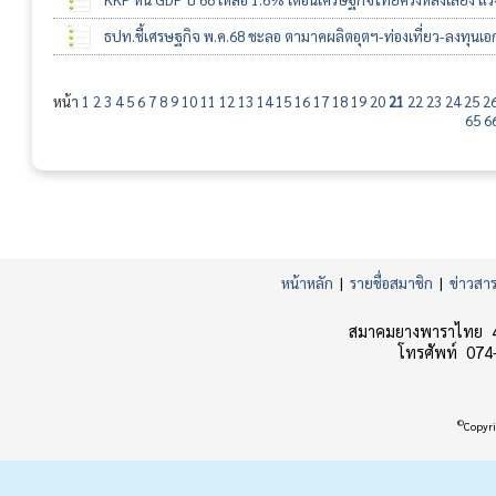
ธปท.ชี้เศรษฐกิจ พ.ค.68 ชะลอ ตามาคผลิตอุตฯ-ท่องเที่ยว-ลงทุนเ
หน้า
1
2
3
4
5
6
7
8
9
10
11
12
13
14
15
16
17
18
19
20
21
22
23
24
25
2
65
6
หน้าหลัก
|
รายชื่อสมาชิก
|
ข่าวสา
สมาคมยางพาราไทย 45
โทรศัพท์ 074
©
Copyri