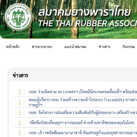
หน้าหลัก
สารจากนายก
แนะนำสมาคม
ข่าวสาร
กิจกรรม
ข่าวสาร
กยท. ร่วมติดตาม รมว.เกษตรฯ เปิดคลินิกเกษตรเคลื่อนที่ฯ พร้อมส
คณะผู้บริหาร กยท. ร่วมสร้างความเข้าใจระบบ Traceability ยางพา
ราษฎร์ฯ
กยท. จัดโครงการส่งเสริมความสัมพันธ์กับผู้ส่งออกยาง เสริมสร้างค
าษีทรัมป์สะเทือนอุตฯ ยางรถยนต์ ค่ายข้ามชาติชะลอลงทุนในไทย
กยท. เจ้าาพจัดสัมมนานานาชาติ ดันเศรษฐกิจและอุตสาหกรรมยางไท