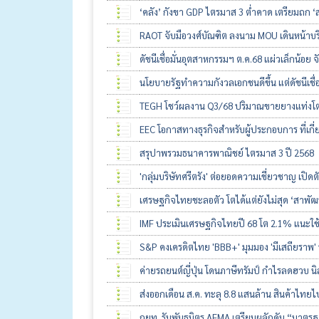
‘คลัง’ กังขา GDP ไตรมาส 3 ต่ำคาด เตรียมถก ‘
RAOT จับมือวงศ์บัณฑิต ลงนาม MOU เดินหน้าบร
ดัชนีเชื่อมั่นอุตสาหกรรมฯ ต.ค.68 แผ่วเล็กน้อย 
นโยบายรัฐทำความกังวลเอกชนดีขึ้น แต่ดัชนีเชื่อม
TEGH โชว์ผลงาน Q3/68 ปริมาณขายยางแท่งโตต่อเ
EEC โอกาสทางธุรกิจสำหรับผู้ประกอบการ ที่เกี
สรุปาพรวมธนาคารพาณิชย์ ไตรมาส 3 ปี 2568
'กลุ่มบริษัทศรีตรัง' ต่อยอดความเชี่ยวชาญ เปิดต
เศรษฐกิจไทยชะลอตัว โตได้แต่ยังไม่สุด ‘สาพัฒน
IMF ประเมินเศรษฐกิจไทยปี 68 โต 2.1% แนะใ
S&P คงเครดิตไทย 'BBB+' มุมมอง 'มีเสถียราพ' ห
ค่ายรถยนต์ญี่ปุ่น โดนภาษีทรัมป์ กำไรลดฮวบ นิส
ส่งออกเดือน ส.ค. ทะลุ 8.8 แสนล้าน สินค้าไทยไป
กยท. รับพันธมิตร AFMA เตรียมผลักดัน “มาตร