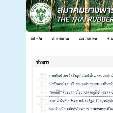
หน้าหลัก
สารจากนายก
แนะนำสมาคม
ข่าว
ข่าวสาร
กรมพัฒน์ เผย จัดตั้งธุรกิจใหม่เดือน ต.ค. ลดต่
นำทัพพาณิชย์ ‘ศุจี’ ร่วมวงประชุมเอเปค เดินหน
“เอกนิติ” ลั่นยุบสา นโยบายเศรษฐกิจไม่สะดุด ย
ราคาน้ำมันดิบปรับลด หลังสหรัฐส่งสัญญาณยุติส
ทล.เดินหน้า! ผลักดันโครงการ "วงแหวนรอบเมือ