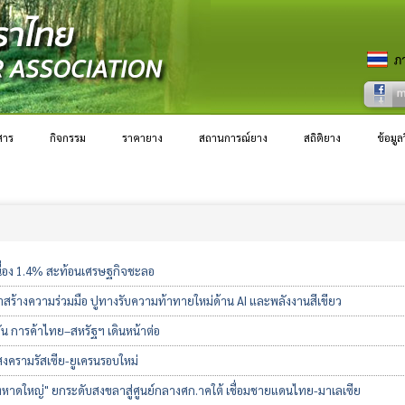
สาร
กิจกรรม
ราคายาง
สถานการณ์ยาง
สถิติยาง
ข้อมู
อเนื่อง 1.4% สะท้อนเศรษฐกิจชะลอ
้าสร้างความร่วมมือ ปูทางรับความท้าทายใหม่ด้าน AI และพลังงานสีเขียว
ัน การค้าไทย–สหรัฐฯ เดินหน้าต่อ
งครามรัสเซีย-ยูเครนรอบใหม่
งหาดใหญ่" ยกระดับสงขลาสู่ศูนย์กลางศก.าคใต้ เชื่อมชายแดนไทย-มาเลเซีย