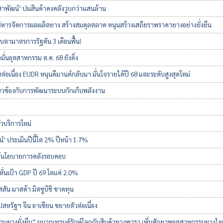
สาพัฒน์’ ปมสินค้าคงคลังวูบกว่าแสนล้าน
ิหารจัดการผลผลิตยาง สร้างสมดุลตลาด หนุนสร้างเสถียราพราคายางอย่างยั่งยืน
จับตามาตรการรัฐดัน 3 เดือนฟื้น!
ั่นอุตสาหกรรม ต.ค. 68 ยังดิ่ง
นื่อง EUDR หนุนดีมานด์กลับมา มั่นใจรายได้ปี 68 แตะระดับสูงสุดใหม่
่ยวข้องกับการพัฒนาระบบกักเก็บพลังงาน
ัวบริการใหม่
์’ ประเมินปีนี้โต 2% ปีหน้า 1.7%
ช้นโยบายการคลังรอบคอบ
ั่นเป้า GDP ปี 69 โตแค่ 2.0%
สัน มาสด้า มิตซูบิชิ ขาดทุน
สหรัฐฯ จีน อาเซียน ขยายตัวต่อเนื่อง
ฐานยางยั่งยืน” ผนวกเทรนด์รักษ์โลกกับสินค้ายางพารา เพิ่มศักยาพอุตสาหกรรมยางไ