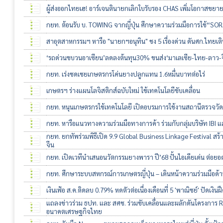
ผู้ส่งออกไทยเฮ! อาร์เจนตินายกเลิกใบรับรอง CHAS เพิ่มโอกาสขยา
กยท. ต้อนรับ บ. TOWING จากญี่ปุ่น ศึกษาความร่วมมือการใช้“SOR
สาอุตสาหกรรมฯ หารือ "นายกฯอนุทิน" ชง 5 เรื่องด่วน ดันศก.ไทยเต
‘รถด่วนขบวนอาเซียน’ลดลงต้นทุน30% ขนส่ง‘มาเลเซีย-ไทย-ลาว-จ
กยท. เร่งชดเชยเกษตรกรโค่นยางปลูกแทน 1.6หมื่นบาทต่อไร่
เกษตรฯ ร่างแผนโลจิสติกส์ฉบับใหม่ ใช้เทคโนโลยีขับเคลื่อน
กยท. หนุนเกษตรกรใช้เทคโนโลยี เปิดอบรมการใช้งานสถานีตรวจวัด
กยท. หารือแนวทางความร่วมมือทางการค้า ร่วมกับกลุ่มบริษัท IB
กยท. ยกทัพร่วมพิธีเปิด 9.9 Global Business Linkage Festival สร้
จีน
กยท. เปิดเวทีนำเสนอนวัตกรรมยางพารา ปี’68 ปั้นไอเดียเด่น ต่อยอ
กยท. ศึกษาระบบสหกรณ์การเกษตรญี่ปุ่น – เดินหน้าความร่วมมือด
เงินเฟ้อ ส.ค.ติดลบ 0.79% หดตัวต่อเนื่องเดือนที่ 5 'พาณิชย์' ปัดเงินฝ
แถลงข่าวร่วม ธปท. และ สศช. ร่วมขับเคลื่อนและผลักดันโครงการ Re
อนาคตเศรษฐกิจไทย