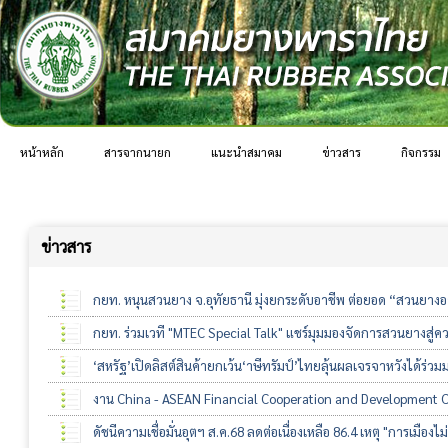
หน้าหลัก
สารจากนายก
แนะนำสมาคม
ข่าวสาร
กิจกรรม
ข่าวสาร
กยท. หนุนสวนยาง จ.อุทัยธานี มุ่งยกระดับอาชีพ ต่อยอด “สวนยางอาร
กยท. ร่วมเวที "MTEC Special Talk" แชร์มุมมองจัดการสวนยางสู่ควา
‘สหรัฐ’เปิดลิสต์สินค้ายกเว้น‘าษีทรัมป์’ไทยลุ้นผลเจรจาหวังได้ร่ว
งาน China - ASEAN Financial Cooperation and Development
ดัชนีความเชื่อมั่นอุตฯ ส.ค.68 ลดต่อเนื่องเหลือ 86.4 เหตุ "การเมือง