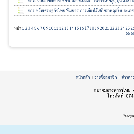
กยท. จับมือ Nomura ขยายตลาดเมล็ดยางพาราไทยสู่ญี่ปุ่น ตั้งเป้าส
กกร. หวั่นเศรษฐกิจไทย 'ซึมยาว' การเมืองไร้เสถียราพฉุดรั้งประเทศ
หน้า
1
2
3
4
5
6
7
8
9
10
11
12
13
14
15
16
17
18
19
20
21
22
23
24
25
2
65
6
หน้าหลัก
|
รายชื่อสมาชิก
|
ข่าวสา
สมาคมยางพาราไทย 45
โทรศัพท์ 074
©
Copyri