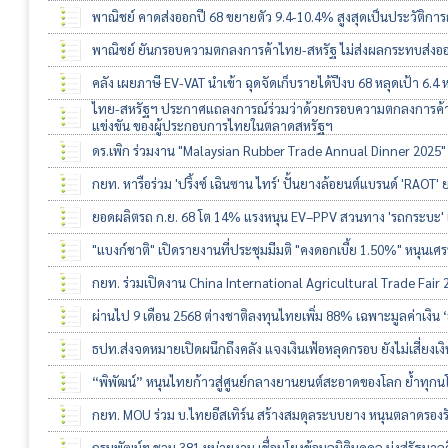
พาณิชย์ คาดส่งออกปี 68 ขยายตัว 9.4-10.4% สูงสุดเป็นประวัติการ
พาณิชย์ ยันกรอบความตกลงการค้าไทย-สหรัฐ ไม่ส่งผลกระทบส่ง
คลัง เผยภาษี EV-VAT นำเข้า ฉุดจัดเก็บรายได้ปีงบ 68 หลุดเป้า 6.4 ห
ไทย-สหรัฐฯ ประกาศแถลงการณ์ร่วมว่าด้วยกรอบความตกลงการค้า
แข่งขัน ของผู้ประกอบการไทยในตลาดสหรัฐฯ
ดร.เพิก ร่วมงาน "Malaysian Rubber Trade Annual Dinner 2025" แ
กยท. หารือร่วม 'ปริ้งซ์ เฉินซาน ไทร์' ปั้นยางล้อยนต์แบรนด์ 'RAO
ยอดผลิตรถ ก.ย. 68 โต 14% แรงหนุน EV–PPV สวนทาง 'รถกระบะ' เ
"แบงก์ชาติ" เปิดรายงานที่ประชุมมีมติ "คงดอกเบี้ย 1.50%" หนุนเศร
กยท. ร่วมเปิดงาน China International Agricultural Trade Fair 20
ผ่านไป 9 เดือน 2568 ต่างชาติลงทุนไทยเพิ่ม 88% เฉพาะมูลค่าเงิน ‘สิง
ธปท.ส่งจดหมายเปิดผนึกถึงคลัง แจงเงินเฟ้อหลุดกรอบ ยังไม่เสี่ยงเงิ
“พิพัฒน์” หนุนไทยก้าวสู่ศูนย์กลางยานยนต์สะอาดของโลก ย้ำทุก
กยท. MOU ร่วม บ.ไทยอีสเทิร์น สร้างสมดุลระบบยาง หนุนตลาดรองรั
กรมพัฒน์ฯ ชวน 381 หน่วยงาน เชื่อมโยงข้อมูลนิติบุคคล มุ่งสู่รัฐบาลด