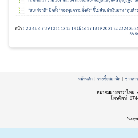
"แบงก์ชาติ" ปัดตั้ง "กองทุนความมั่งคั่ง" ชี้ไม่ช่วยค่าเงินบาท "ทุนสำ
หน้า
1
2
3
4
5
6
7
8
9
10
11
12
13
14
15
16
17
18
19
20
21
22
23
24
25
2
65
6
หน้าหลัก
|
รายชื่อสมาชิก
|
ข่าวสา
สมาคมยางพาราไทย 45
โทรศัพท์ 074
©
Copyri