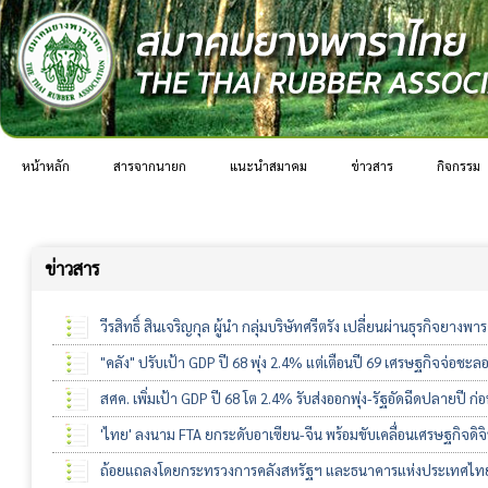
หน้าหลัก
สารจากนายก
แนะนำสมาคม
ข่าวสาร
กิจกรรม
ข่าวสาร
วีรสิทธิ์ สินเจริญกุล ผู้นำ กลุ่มบริษัทศรีตรัง เปลี่ยนผ่านธุรกิจยาง
"คลัง" ปรับเป้า GDP ปี 68 พุ่ง 2.4% แต่เตือนปี 69 เศรษฐกิจจ่อชะล
สศค. เพิ่มเป้า GDP ปี 68 โต 2.4% รับส่งออกพุ่ง-รัฐอัดฉีดปลายปี ก่
'ไทย' ลงนาม FTA ยกระดับอาเซียน-จีน พร้อมขับเคลื่อนเศรษฐกิจดิจ
ถ้อยแถลงโดยกระทรวงการคลังสหรัฐฯ และธนาคารแห่งประเทศไท