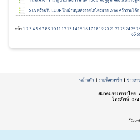
STA พร้อมรับ EUDR ปีหน้าหนุนส่งออกโตไตรมาส 2/66 คว้ารายได้กว่
หน้า
1
2
3
4
5
6
7
8
9
10
11
12
13
14
15
16
17
18
19
20
21
22
23
24
25
2
65
6
หน้าหลัก
|
รายชื่อสมาชิก
|
ข่าวสา
สมาคมยางพาราไทย 45
โทรศัพท์ 074
©
Copyri