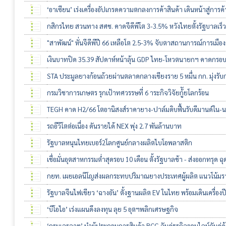
‘อาเซียน’ เร่งเครื่องอัปเกรดความตกลงการค้าสินค้า เดินหน้าสู่การค้า
กสิกรไทย สวนทาง สศช. คาดจีดีพีโต 3-3.5% หวังไทยตั้งรัฐบาลเร็ว
"สาพัฒน์" หั่นจีดีพีปี 66 เหลือโต 2.5-3% จับตาสถานการณ์การเมืองก
เงินบาทปิด 35.39 สัปดาห์หน้าลุ้น GDP ไทย-โหวตนายกฯ คาดกรอบ
STA ประมูลยางก้อนถ้วยผ่านตลาดกลางเชียงราย 5 หมื่น กก. มุ่งรับ
กรมวิชาการเกษตร รุกเป้าทศวรรษที่ 6 าระกิจวิจัยกู้ัยโลกร้อน
TEGH คาด H2/66 โตอานิสงส์ราคายาง-ปาล์มดิบฟื้นรับดีมานด์ใน-
รถอีวีโตต่อเนื่อง ดันรายได้ NEX พุ่ง 2.7 พันล้านบาท
รัฐบาลหนุนไทยเบอร์2โลกศูนย์กลางผลิตไบโอพลาสติก
เชื่อมั่นอุตสาหกรรมต่ำสุดรอบ 10 เดือน ตั้งรัฐบาลช้า - ส่งออกทรุด ฉุ
กยท. เผยเอลนีโญส่งผลกระทบปริมาณยางประเทศผู้ผลิต แนวโน้มรา
รัฐบาลจีนไฟเขียว ‘ฉางอัน’ ตั้งฐานผลิต EV ในไทย พร้อมเดินเครื่อง
‘บีโอไอ’ เร่งแผนดึงลงทุน ลุย 5 อุตฯพลิกเศรษฐกิจ
‘กรมเจรจาฯ’ นำผู้ประกอบการสินค้า BCG จับคู่ธุรกิจออนไลน์กับคู่ค