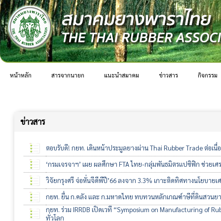
หน้าหลัก
สารจากนายก
แนะนำสมาคม
ข่าวสาร
กิจกรรม
ข่าวสาร
ตอบรับดี! กยท. เดินหน้าประมูลยางผ่าน Thai Rubber Trade ต่อเนื่อง
‘กรมเจรจาฯ’ เผย ผลศึกษา FTA ไทย-กลุ่มพันธมิตรแปซิฟิก ช่วยเศ
วิจัยกรุงศรี จ่อหั่นจีดีพีปี’66 ลงจาก 3.3% เกาะติดทิศทางนโยบายเ
กยท. ยื่น ก.คลัง และ ก.มหาดไทย ทบทวนหลักเกณฑ์าษีที่ดินสวนยาง 
กยท. ร่วม IRRDB เปิดเวที “Symposium on Manufacturing of Rubbe
ทั่วโลก