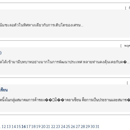
[
ธ
้มชะลอตัวในทิศทางเดียวกับการเติบโตของเศรษ...
[
พฤศ
)
จิตอลได้เข้ามามีบทบาทอย่างมากในการพัฒนาประเทศ หลายท่านคงคุ้นเคยกับค�...
[
ซียน
นึ่งในกลุ่มสมาคมการค้าของ��ูมิ��าคอาเซียน คือการเป็นประธานและสมาช�.
1
12
13
14
15
16
17
18
19
20
21
22
23
24
25
26
27
28
29
30
31