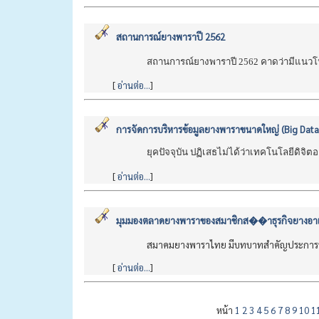
สถานการณ์ยางพาราปี 2562
สถานการณ์ยางพาราปี 2562 คาดว่ามีแนวโน
[
อ่านต่อ...
]
การจัดการบริหารข้อมูลยางพาราขนาดใหญ่ (Big Data
ยุคปัจจุบัน ปฏิเสธไม่ได้ว่าเทคโนโลยีดิ
[
อ่านต่อ...
]
มุมมองตลาดยางพาราของสมาชิกส��าธุรกิจยางอาเ
สมาคมยางพาราไทย มีบทบาทสำคัญประการห
[
อ่านต่อ...
]
หน้า
1
2
3
4
5
6
7
8
9
10
1