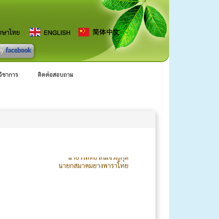
นทรัลเวิลด์ กรุงเทพฯ การจัดงานเลี้ยงประจำปี
900 ท่าน โดยนายกสมาคมยางพาราไทย ได้กล่าว
ลวิชาการ
ติดต่อสอบถาม
างมาก ส่งผลกระทบต่อห่วงโซ่อุปทานและ
ะดีขึ้นและโลกจะกลับคืนสู่สันติภาพ
งยิ่งความร่วมมือร่วมใจอย่างดีเยี่ยมจากคณะ
และคาดหวังว่ากิจกรรมดังกล่าวจะเป็นการเสริม
นายวีรสิทธิ์ สินเจริญกุล
นายกสมาคมยางพาราไทย