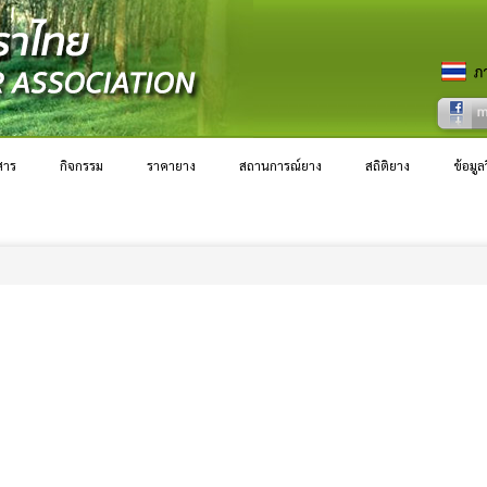
ดงานเลี้ยงร่วมกันเมื่อวันที่ 8 พฤษภาคม 2569 ณ โรงแรมเซ็นทารา แกรนด์ แอท เซ็
งในวงการยางจากภาครัฐและภาคเอกชนทั้งภายในประเทศและต่างประเทศเข้าร่วมงานกว่า 
สาร
กิจกรรม
ราคายาง
สถานการณ์ยาง
สถิติยาง
ข้อมู
อน ความขัดแย้งทางภูมิรัฐศาสตร์ (Geopolitical Tension) ได้สร้างความท้าทายอย่
รยางต้องติดตามสถานการณ์อย่างใกล้ชิดต่อไป ผมหวังเป็นอย่างยิ่งว่าสถานการณ์ต่างๆ จ
่วมมือเป็นอย่างดีจากภาครัฐและภาคเอกชนทั้งในประเทศและต่างประเทศ โดยเฉพาะอย่า
งานเจ้าหน้าที่สมาคมฯ ในนามสมาคมยางพาราไทย ผมขอขอบคุณทุกท่านเป็นอย่างสูง 
ห้แน่นแฟ้นยิ่งๆ ขึ้นไป