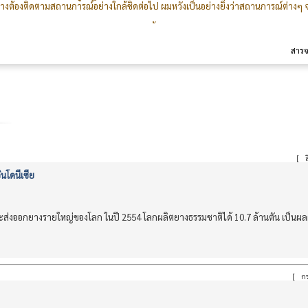
รยางต้องติดตามสถานการณ์อย่างใกล้ชิดต่อไป ผมหวังเป็นอย่างยิ่งว่าสถานการณ์ต่างๆ จ
่วมมือเป็นอย่างดีจากภาครัฐและภาคเอกชนทั้งในประเทศและต่างประเทศ โดยเฉพาะอย่า
งานเจ้าหน้าที่สมาคมฯ ในนามสมาคมยางพาราไทย ผมขอขอบคุณทุกท่านเป็นอย่างสูง 
ห้แน่นแฟ้นยิ่งๆ ขึ้นไป
สาร
[
ส
นโดนีเซีย
ะส่งออกยางรายใหญ่ของโลก ในปี 2554 โลกผลิตยางธรรมชาติได้ 10.7 ล้านตัน เป็นผ
[
กร