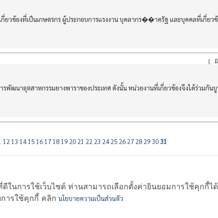
่ยวข้องที่เป็นเกษตรกร ผู้ประกอบการแรงงาน บุคลากร��าครัฐ และบุคคลที่เกี่ยวข้อ
[
มิ
ฒนาอุตสาหกรรมยางพาราของประเทศ ดังนั้น หน่วยงานที่เกี่ยวข้องจึงได้ร่วมกันบ
1
12
13
14
15
16
17
18
19
20
21
22
23
24
25
26
27
28
29
30
31
่อสมาชิก
|
ข่าวสาร
|
กิจกรรม
|
ราคายาง
|
สถานการณ์ยางพารา
|
สถิติยางพารา
ี่ดีในการใช้เว็บไซต์ ท่านสามารถเลือกตั้งค่ายินยอมการใช้คุกกี้ได
รใช้คุกกี้ คลิก
นโยบายความเป็นส่วนตัว
มยางพาราไทย 45, 47 ถนนโชติวิทยะกุล 3 อำเภอหาดใหญ่ จังหวัดสงขลา 
โทรศัพท์ 074-429011-2 , 074-429311 E-mail:
tra@thairubber.org