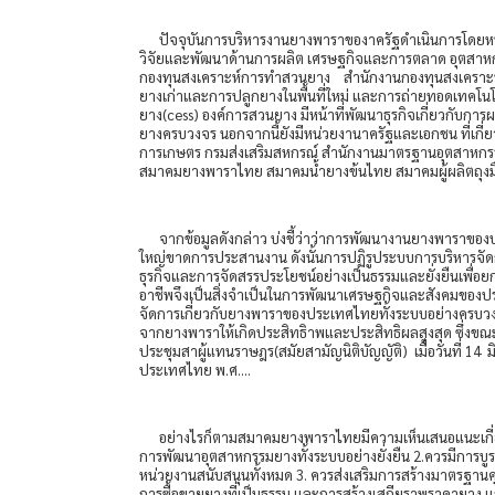
ปัจจุบันการบริหารงานยางพาราของาครัฐดำเนินการโดยหน่ว
วิจัยและพัฒนาด้านการผลิต เศรษฐกิจและการตลาด อุตสาหก
กองทุนสงเคราะห์การทำสวนยาง สำนักงานกองทุนสงเคราะห์การ
ยางเก่าและการปลูกยางในพื้นที่ใหม่ และการถ่ายทอดเทคโนโล
ยาง(cess) องค์การสวนยาง มีหน้าที่พัฒนาธุรกิจเกี่ยวกับก
ยางครบวงจร นอกจากนี้ยังมีหน่วยงานาครัฐและเอกชน ที่เกี
การเกษตร กรมส่งเสริมสหกรณ์ สำนักงานมาตรฐานอุตสาหกรรม
สมาคมยางพาราไทย สมาคมน้ำยางข้นไทย สมาคมผู้ผลิตถุงมื
จากข้อมูลดังกล่าว บ่งชี้ว่าว่าการพัฒนางานยางพาราของป
ใหญ่ขาดการประสานงาน ดังนั้นการปฏิรูประบบการบริหารจัด
ธุรกิจและการจัดสรรประโยชน์อย่างเป็นธรรมและยั่งยืนเพื่
อาชีพจึงเป็นสิ่งจำเป็นในการพัฒนาเศรษฐกิจและสังคมของปร
จัดการเกี่ยวกับยางพาราของประเทศไทยทั้งระบบอย่างครบวง
จากยางพาราให้เกิดประสิทธิาพและประสิทธิผลสูงสุด ซึ่งขณะนี
ประชุมสาผู้แทนราษฎร(สมัยสามัญนิติบัญญัติ) เมื่อวันที่ 1
ประเทศไทย พ.ศ….
อย่างไรก็ตามสมาคมยางพาราไทยมีความเห็นเสนอแนะเกี่ยวกั
การพัฒนาอุตสาหกรรมยางทั้งระบบอย่างยั่งยืน 2.ควรมีการบูร
หน่วยงานสนับสนุนทั้งหมด 3. ควรส่งเสริมการสร้างมาตรฐา
การซื้อขายยางที่เป็นธรรม และการสร้างเสถียราพราคายาง แ