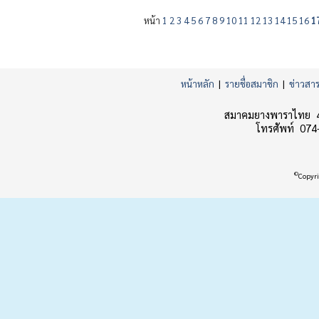
หน้า
1
2
3
4
5
6
7
8
9
10
11
12
13
14
15
16
1
หน้าหลัก
|
รายชื่อสมาชิก
|
ข่าวสา
สมาคมยางพาราไทย 45
โทรศัพท์ 074
©
Copyri