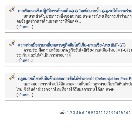
การสัมมนาเชิงปฏิบัติการด้านผลิต��ัณฑ์ปลายน้ำ ��ายใต้ความร่
บทบาทสำคัญประการหนึ่งของสมาคมยางพาราไทย คือการเข้าร่วมการ
จนข้อมูลข่าวสารด้านยางพาราที่ทันส�...
[
อ่านต่อ...
]
ความร่วมมือสามเหลี่ยมเศรษฐกิจอินโดนีเซีย-มาเลเซีย-ไทย (IMT-GT)
ความร่วมมือสามเหลี่ยมเศรษฐกิจอินโดนีเซีย-มาเลเซีย-ไทย(IMT-GT) เร
ร่วมกัน และได้ดำเนินการมาอย่างต่...
[
อ่านต่อ...
]
กฎหมายเกี่ยวกับสินค้าปลอดการตัดไม้ทำลายป่า (Deforestation-Fre
สมาคมยางพาราไทยได้ติดตามความคืบหน้ากฎหมายเกี่ยวกับสินค้าป
โรป ซึ่งสินค้าส่งออกจากไทยที่อาจได้รับผลกระทบ ได้แก่ ยา�...
[
อ่านต่อ...
]
หน้า
1
2
3
4
5
6
7
8
9
10
11
12
13
14
15
16
1