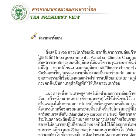
ตลาดคาร์บอน
ตั้งแต่ปี 1966 ภาวะโลกร้อนเพิ่มมากขึ้นจากการปล่อยก๊า
โดยองค์กร Intergovernmental Panel on Climate Change (I
สิ้นศตวรรษ สภาวะเอลนีโญมีแนวโน้มทวีความรุนแรงมากขึ้น
ลนีโญ
การเปลี่ยนแปลงภาพภูมิอากาศ(Climate change) ส่ง
นับวันจะทวีความรุนแรงมากขึ้น ส่งผลเป็นวงกว้างแก่ภาคเกษตร ป
อุตสาหกรรมที่เชื่อมโยงตลอดห่วงโซ่ การเปลี่ยนแปลงสภาพ
กระจกซึ่งเป็นสาเหตุสำคัญที่ทำให้เกิดภาวะโลกร้อน
แนวทางหนึ่งทางเศรษฐศาสตร์เพื่อช่วยลดการปล่อยก๊าซ
จัดการก๊าซเรือนกระจก (องค์การมหาชน) ได้ให้คำนิยามไว้ว่
เป็นแรงจูงใจในการลดการปล่อยก๊าซเรือนกระจกสุทธิลดลง และ
ต้องบรรเทาหรือชดเชยผลกระทบที่จะเกิดขึ้นกับโลก และผู้ที่
คาร์บอนภาคบังคับ (Mandatory carbon market) คือตลาดคาร
ร่วมในตลาดจะต้องมีเป้าหมายการลดการปล่อยก๊าซเรือนกระจก
ตลาดไม่สามารถปฏิบัติตามเป้าหมายที่ตั้งไว้ได้ก็จะถูกลง
ขายราคาเดียว และ 2)ตลาดคาร์บอนแบบภาคสมัครใจ (Volunta
ความสมัครใจ ซึ่งอาจจะมีการตั้งเป้าหมายในการลดการปล่อย