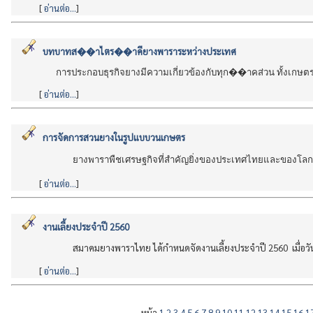
[
อ่านต่อ...
]
บทบาทส��าไตร��าคียางพาราระหว่างประเทศ
การประกอบธุรกิจยางมีความเกี่ยวข้องกับทุก��าคส่วน ทั้งเกษ
[
อ่านต่อ...
]
การจัดการสวนยางในรูปแบบวนเกษตร
ยางพาราพืชเศรษฐกิจที่สำคัญยิ่งของประเทศไทยและของโลก นั
[
อ่านต่อ...
]
งานเลี้ยงประจำปี 2560
สมาคมยางพาราไทย ได้กำหนดจัดงานเลี้ยงประจำปี 2560 เมื่อว
[
อ่านต่อ...
]
หน้า
1
2
3
4
5
6
7
8
9
10
11
12
13
14
15
16
1