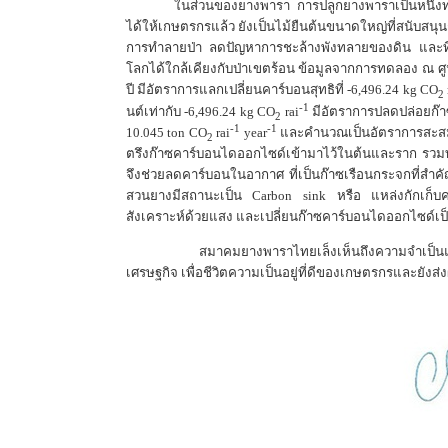
ในส่วนของยางพารา การปลูกยางพาราเป็นหนึ่งท
ได้ให้เกษตรกรแล้ว ยังเป็นไม้ยืนต้นขนาดใหญ่ที่สนับสนุนกา
การทำลายป่า ลดปัญหาการชะล้างพังทลายของดิน และที่
โลกได้ใกล้เคียงกับป่าเขตร้อน ข้อมูลจากการทดลอง ณ ศูน
ปี มีอัตราการแลกเปลี่ยนคาร์บอนสุทธิที่ -6,496.24
kg CO
2
-
1
นต์เท่ากับ -6,496.24
kg CO
rai
มีอัตราการปลดปล่อยก๊าซ
2
-
1
-
1
10.045
ton CO
rai
year
และคำนวณเป็นอัตราการสะสมค
2
ตรึงก๊าซคาร์บอนไดออกไซด์เข้ามาไว้ในต้นและราก รวม
จึงช่วยลดคาร์บอนในอากาศ ที่เป็นก๊าซเรือนกระจกที่สำค
สวนยางมีสถานะเป็น
Carbon sink
หรือ แหล่งกักเก็
สังเคราะห์ด้วยแสง และเปลี่ยนก๊าซคาร์บอนไดออกไซด์เ
สมาคมยางพาราไทยเล็งเห็นถึงความจำเป็
เศรษฐกิจ เพื่อชีวิตความเป็นอยู่ที่ดีของเกษตรกรและยัง