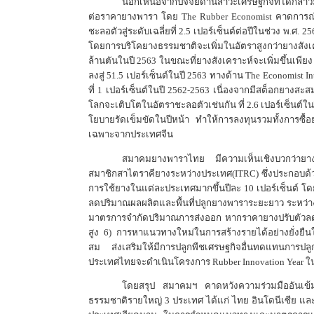
นอกเหนือจากปัจจัยด้านสาวะเศรษฐกิจที่ได้กล่า
ต่อราคายางพารา โดย The Rubber Economist คาดการณ์ว
ชะลอตัวสู่ระดับเฉลี่ยที่ 2.5 เปอร์เซ็นต์ต่อปีในช่วง พ.
โดยการบริโคยางธรรมชาติจะเพิ่มในอัตราสูงกว่ายางสังเคราะ
ล้านตันในปี 2563 ในขณะที่ยางสังเคราะห์จะเพิ่มขึ้นเพียง 
ลงสู่ 51.5 เปอร์เซ็นต์ในปี 2563 ทางด้าน The Economis
ที่ 1 เปอร์เซ็นต์ในปี 2562-2563 เนื่องจากมีสต็อกย
โลกจะเติบโตในอัตราชะลอตัวเช่นกัน ที่ 2.6 เปอร์เซ็นต์ใ
โยบายรัดเข็มขัดในปีหน้า ทำให้การลงทุนรวมทั้งการซื
เฉพาะจากประเทศจีน
สมาคมยางพาราไทย มีความเห็นเชิงบวกว่ายางพา
สมาชิกสาไตราคียางระหว่างประเทศ(ITRC) ซึ่งประกอบด้
การใช้ยางในแต่ละประเทศมากขึ้นปีละ 10 เปอร์เซ็นต์ 
ลดปริมาณผลผลิตและพื้นที่ปลูกยางพาราระยะยาว ระหว่าง
มาตรการจำกัดปริมาณการส่งออก หากราคายางปรับตัวลดลง
สูง 6) การหาแนวทางใหม่ในการสร้างรายได้อย่างยั่งยืน
สม ส่งเสริมให้มีการปลูกพืชเศรษฐกิจอื่นทดแทนการป
ประเทศไทยจะดำเนินโครงการ Rubber Innovation Year ในป
โดยสรุป สมาคมฯ คาดหวังความร่วมมืออันเข้มแ
ธรรมชาติรายใหญ่ 3 ประเทศ ได้แก่ ไทย อินโดนีเซีย และม