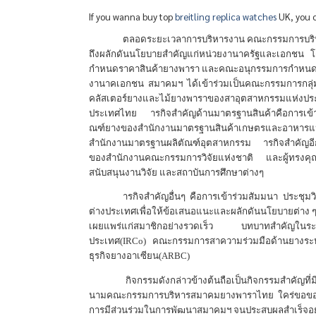
If you wanna buy top
breitling replica watches
UK, you c
ตลอดระยะเวลาการบริหารงาน คณะกรรมการบริห
ถึงผลักดันนโยบายสำคัญแก่หน่วยงานาครัฐและเอกชน 
กำหนดราคาสินค้ายางพารา และคณะอนุกรรมการกำหนดมา
งานาคเอกชน สมาคมฯ ได้เข้าร่วมเป็นคณะกรรมการกล
คลัสเตอร์ยางและไม้ยางพาราของสาอุตสาหกรรมแห
ประเทศไทย ารกิจสำคัญด้านมาตรฐานสินค้าคือการเข้า
ณฑ์ยางของสำนักงานมาตรฐานสินค้าเกษตรและอาหาร
สำนักงานมาตรฐานผลิตัณฑ์อุตสาหกรรม ารกิจสำคัญอีกปร
ของสำนักงานคณะกรรมการวิจัยแห่งชาติ และผู้ทรงค
สนับสนุนงานวิจัย และสถาบันการศึกษาต่างๆ
ารกิจสำคัญอื่นๆ คือการเข้าร่วมสัมมนา ประช
ต่างประเทศเพื่อให้ข้อเสนอแนะและผลักดันนโยบายต่าง ๆ
เผยแพร่แก่สมาชิกอย่างรวดเร็ว บทบาทสำคัญในระดั
ประเทศ(
IRCo)
คณะกรรมการสาความร่วมมือด้านยางระห
ธุรกิจยางอาเซียน(
ARBC)
กิจกรรมดังกล่าวข้างต้นถือเป็นกิจกรรมสำคัญที
นามคณะกรรมการบริหารสมาคมยางพาราไทย ใคร่ขอขอบคุณ
การมีส่วนร่วมในการพัฒนาสมาคมฯ จนประสบผลสำเร็จอย่า