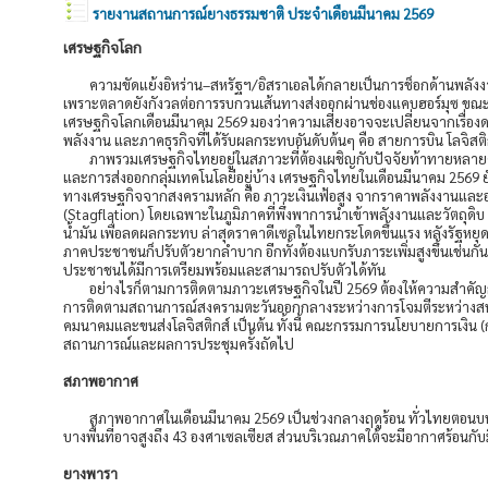
รายงานสถานการณ์ยางธรรมชาติ ประจำเดือนมีนาคม 2569
เศรษฐกิจโลก
ความขัดแย้งอิหร่าน–สหรัฐฯ/อิสราเอลได้กลายเป็นการช็อกด้านพลังงาน
เพราะตลาดยังกังวลต่อการรบกวนเส้นทางส่งออกผ่านช่องแคบฮอร์มุซ ขณะที่ 
เศรษฐกิจโลกเดือนมีนาคม 2569 มองว่าความเสี่ยงอาจจะเปลี่ยนจากเรื่องดอก
พลังงาน และภาคธุรกิจที่ได้รับผลกระทบอันดับต้นๆ คือ สายการบิน โลจิสติ
ภาพรวมเศรษฐกิจไทยอยู่ในสภาวะที่ต้องเผชิญกับปัจจัยท้าทายหลา
และการส่งออกกลุ่มเทคโนโลยีอยู่บ้าง เศรษฐกิจไทยในเดือนมีนาคม 2569 
ทางเศรษฐกิจจากสงครามหลัก คือ ภาวะเงินเฟ้อสูง จากราคาพลังงานและอาหาร
(Stagflation) โดยเฉพาะในภูมิภาคที่พึ่งพาการนำเข้าพลังงานและวัตถุดิ
น้ำมัน เพื่อลดผลกระทบ ล่าสุดราคาดีเซลในไทยกระโดดขึ้นแรง หลังรัฐห
ภาคประชาชนก็ปรับตัวยากลำบาก อีกทั้งต้องแบกรับภาระเพิ่มสูงขึ้นเช่นกัน ท
ประชาชนได้มีการเตรียมพร้อมและสามารถปรับตัวได้ทัน
อย่างไรก็ตามการติดตามภาวะเศรษฐกิจในปี 2569 ต้องให้ความสำคัญก
การติดตามสถานการณ์สงครามตะวันออกกลางระหว่างการโจมตีระหว่างสหรัฐฯ
คมนาคมและขนส่งโลจิสติกส์ เป็นต้น ทั้งนี้ คณะกรรมการนโยบายการเงิน (
สถานการณ์และผลการประชุมครั้งถัดไป
สภาพอากาศ
สภาพอากาศในเดือนมีนาคม 2569 เป็นช่วงกลางฤดูร้อน ทั่วไทยตอนบนมี
บางพื้นที่อาจสูงถึง 43 องศาเซลเซียส ส่วนบริเวณภาคใต้จะมีอากาศร้อน
ยางพารา