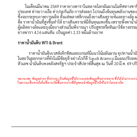
ในเดือนมีนาคม 2569 ราคายางพาราในตลาดโลกผันผวนในทิศทางขาขึ้น แต
ประเทศ ค่าระวางเรือ ค่าประกันภัย การส่งออก ไปจนถึงต้นทุนพลังงานของก
ซึ่งจะกระทบภาคการผลิต ตั้งแต่พลาสติกจนถึงยางสังเคราะห์และยางล้อ 
คือ ราคาน้ำมันที่สูงขึ้นทำให้ ยางสังเคราะห์มีต้นทุนแพงขึ้น เพราะพึ่งพ
ผู้ผลิตยางล้อและถุงมือบางส่วนเริ่มพิจารณา ปรับสูตรหรือหันมาใช้ยางธรรม
ยางพารา 4.16 แสนตัน เป็นมูลค่า 2.33 หมื่นล้านบาท
ราคาน้ำมันดิบ WTI & Brent
ราคาน้ำมันดิบเวสต์เท็กซัสและเบรนท์มีแนวโน้มผันผวน อุปทานน้ำมันด
ในตะวันออกกลางที่ยังไม่มีข้อยุติ อย่างไรก็ดี Saudi Aramco มีแผนปรั
ตัวเลข นํ้ามันดิบคงคลังสหรัฐฯ ประจำสัปดาห์สิ้นสุด ณ วันที่ 20 มี.ค. 69 ปรับ
หมายเหตุ: ข้อมูลต่างๆ ที่ปรากฏ เป็นข้อมูลที่ได้จากแหล่งข้อมูลที่หลากหลาย ซึ่งได้นำมาร
ในความเสียหายใดใดที่อาจเกิดขึ้นจากการที่มีบุคคลนำข้อมูลนี้ไปใช้ไม่ว่าโดยทางใด