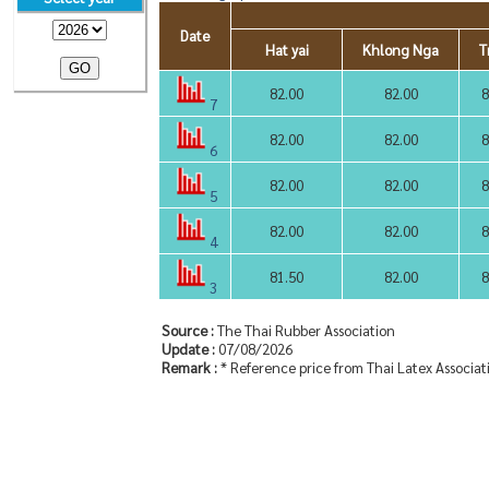
Date
Hat yai
Khlong Nga
T
82.00
82.00
8
7
82.00
82.00
8
6
82.00
82.00
8
5
82.00
82.00
8
4
81.50
82.00
8
3
Source :
The Thai Rubber Association
Update :
07/08/2026
Remark :
* Reference price from Thai Latex Associat