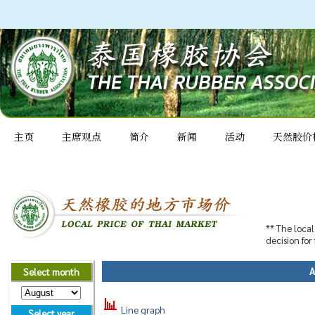
主页
主席观点
简介
新闻
活动
天然胶价
** The local
decision for
A
Select month
Line graph
Select year