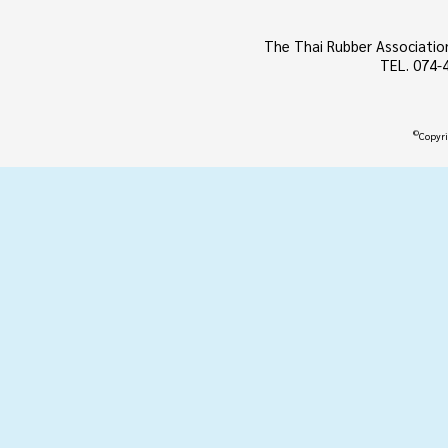
The Thai Rubber Associatio
TEL. 074-
©
Copyri