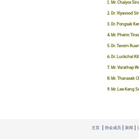
1. Mr. Chaiyos Si
2. Dr. Viyavood S
3. Dr. Pongsak K
4. Mr. Pherm Tir
5. Dr. Tavorn Ru
6. Dr. Luckchai Kit
7. Mr. Vorathep 
8. Mr. Thanasak C
9. Mr. Lee Keng
|
|
|
主页
协会成员
新闻