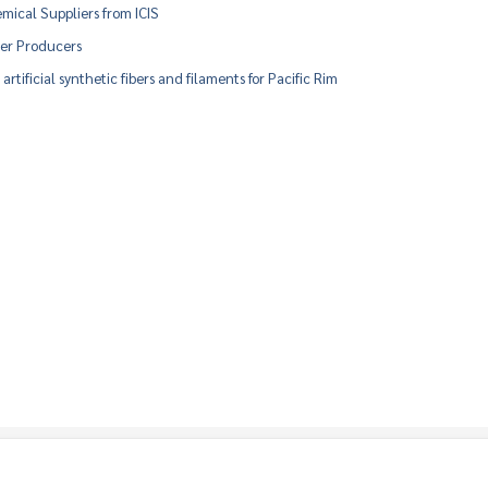
mical Suppliers from ICIS
bber Producers
artificial synthetic fibers and filaments for Pacific Rim
|
|
|
|
|
|
协会成员
新闻
活动
天然橡胶的地方市场价
天然胶行情
泰国橡胶统计