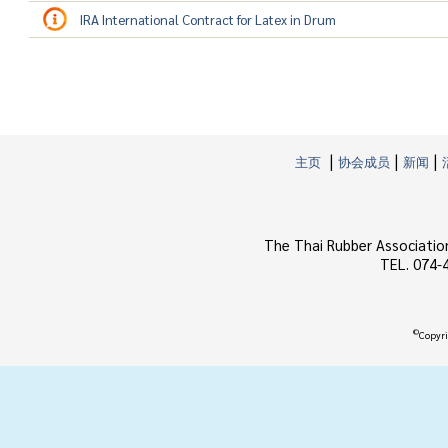
IRA International Contract for Latex in Drum
|
|
|
主页
协会成员
新闻
The Thai Rubber Associatio
TEL. 074-
©
Copyri