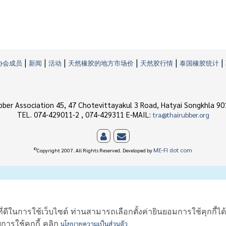
|
|
|
|
|
|
协会成员
新闻
活动
天然橡胶的地方市场价
天然胶行情
泰国橡胶统计
bber Association 45, 47 Chotevittayakul 3 Road, Hatyai Songkhla 90
TEL. 074-429011-2 , 074-429311 E-MAIL:
tra@thairubber.org
©
ME-FI dot com
Copyright 2007. All Rights Reserved. Developed by
ี่ดีในการใช้เว็บไซต์ ท่านสามารถเลือกตั้งค่ายินยอมการใช้คุกกี้ได
รใช้คุกกี้ คลิก
นโยบายความเป็นส่วนตัว