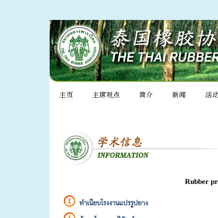
主页
主席观点
简介
新闻
活
Rubber pr
ทำเนียบโรงงานแปรรูปยาง