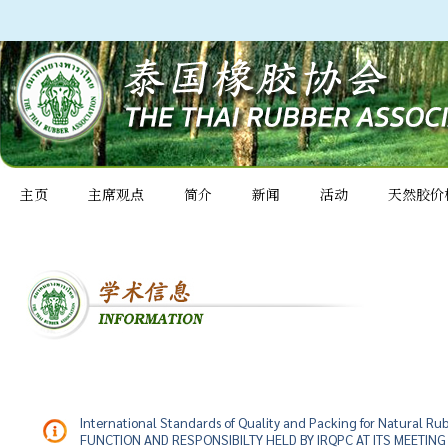
主页
主席观点
简介
新闻
活动
天然胶价
International Standards of Quality and Packing for Natura
FUNCTION AND RESPONSIBILTY HELD BY IRQPC AT ITS MEETING 