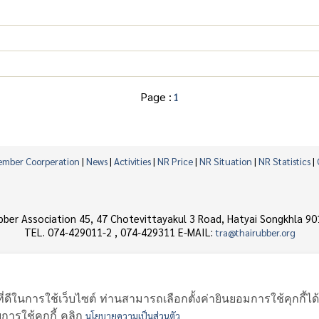
Page :
1
mber Coorperation
|
News
|
Activities
|
NR Price
|
NR Situation
|
NR Statistics
|
bber Association 45, 47 Chotevittayakul 3 Road, Hatyai Songkhla 90
TEL. 074-429011-2 , 074-429311 E-MAIL:
tra@thairubber.org
©
ME-FI dot com
Copyright 2007. All Rights Reserved. Developed by
ี่ดีในการใช้เว็บไซต์ ท่านสามารถเลือกตั้งค่ายินยอมการใช้คุกกี้ได
รใช้คุกกี้ คลิก
นโยบายความเป็นส่วนตัว