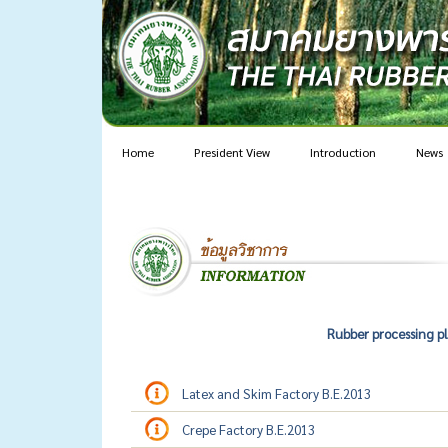
Home
President View
Introduction
News
Rubber processing p
Latex and Skim Factory B.E.2013
Crepe Factory B.E.2013