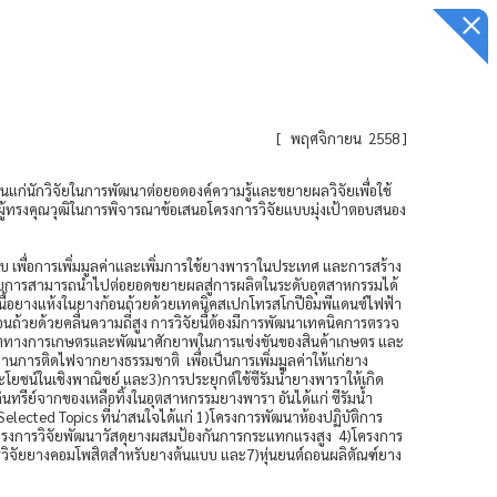
[
พฤศจิกายน 2558
]
่นักวิจัยในการพัฒนาต่อยอดองค์ความรู้และขยายผลวิจัยเพื่อใช้
ผู้ทรงคุณวุฒิในการพิจารณาข้อเสนอโครงการวิจัยแบบมุ่งเป้าตอบสนอง
บ เพื่อการเพิ่มมูลค่าและเพิ่มการใช้ยางพาราในประเทศ และการสร้าง
ประกอบการสามารถนำไปต่อยอดขยายผลสู่การผลิตในระดับอุตสาหกรรมได้
นื้อยางแห้งในยางก้อนถ้วยด้วยเทคนิคสเปกโทรสโกปีอิมพีแดนซ์ไฟฟ้า
อนถ้วยด้วยคลื่นความถี่สูง การวิจัยนี้ต้องมีการพัฒนาเทคนิคการตรวจ
ผลผลิตทางการเกษตรและพัฒนาศักยาพในการแข่งขันของสินค้าเกษตร และ
การติดไฟจากยางธรรมชาติ เพื่อเป็นการเพิ่มมูลค่าให้แก่ยาง
ชน์ในเชิงพาณิชย์ และ3)การประยุกต์ใช้ซีรัมน้ำยางพาราให้เกิด
ีย์จากของเหลือทิ้งในอุตสาหกรรมยางพารา อันได้แก่ ซีรัมน้ำ
Selected Topics ที่น่าสนใจได้แก่ 1)โครงการพัฒนาห้องปฏิบัติการ
โครงการวิจัยพัฒนาวัสดุยางผสมป้องกันการกระแทกแรงสูง 4)โครงการ
จัยยางคอมโพสิตสำหรับยางต้นแบบ และ7)หุ่นยนต์ถอนผลิตัณฑ์ยาง