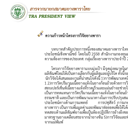
ความก้าวหน้าโครงการวิจัยยางพารา
บทบาทสำคัญประการหนึ่งของสมาคมยางพาราไทย คือ
ประโยชน์เชิงพาณิชย์ โดยในปี 2558 สำนักงานกองทุนสน
ความต้องการของประเทศ: กลุ่มเรื่องยางพาราประจำปี 
โครงการวิจัยยางพาราแบบมุ่งเป้า มีจุดมุ่งหมายใ
ผลิตัณฑ์ใหม่ให้เป็นทางเลือกกับผู้ผลิตและผู้บริโค 
นักวิจัยได้เสนอผลงานที่น่าสนใจดังนี้ 1)การพัฒนาเท
1.2)การวัดปริมาณเนื้อยางแห้งในยางก้อนถ้วยด้วยการวิเ
สอบเปอร์เซ็นต์เนื้อยางแห้งที่รวดเร็วและแม่นยำจะช
เป็นการทดแทนการวัดปริมาณเนื้อยางแห้งในยางก้อนถ้ว
ธรรมชาติ และเป็นการพัฒนาแนวทางในการปรับปรุงสมบัติ
ประโยชน์ทางด้านการแพทย์ การปศุสัตว์ การเกษตร และ
ยางพารา เป็นการเพิ่มมูลค่าและพัฒนาต่อยอดเพื่อให้ได
ทดสอบด้านผลิตัณฑ์ยางเพื่อเป็นห้องปฏิบัติการอ้างอ
มาตรฐานยางเคลือบสระจากน้ำยางข้น 5)การวิจัยและ
จากแม่พิมพ์