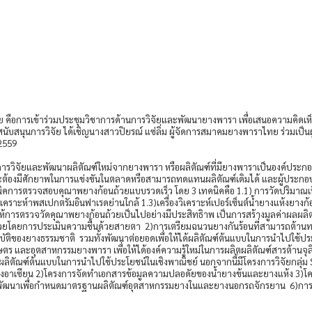
การเข้าร่วมประชุมวิชาการด้านการวิจัยและพัฒนายางพารา เพื่อเสนอความคิดเห็นแก
ับสนุนการวิจัย ได้เชิญนางสาวปิยรณ์ แซ่ลิ่ม ผู้จัดการสมาคมยางพาราไทย ร่วมเป็น
2559
นการวิจัยและพัฒนาผลิตัณฑ์ใหม่จากยางพารา หรือผลิตัณฑ์ที่มียางพาราเป็นองค์ประกอ
ทั้งนี้จะต้องมีศักยาพในการแข่งขันในตลาดหรือสามารถทดแทนผลิตัณฑ์เดิมได้ และผู้
คนิคการตรวจสอบคุณาพยางก้อนถ้วยแบบรวดเร็ว โดย 3 เทคนิคคือ 1.1) การวัดปริมาณเ
คราะห์าพสเปกตรัมอินฟาเรดย่านใกล้ 1.3)เครื่องวิเคราะห์เปอร์เซ็นต์น้ำยางแห้งยางก้
่วยให้การตรวจวัดคุณาพยางก้อนถ้วยเป็นไปอย่างมีประสิทธิาพ เป็นการสร้างมูลค่า
ยโดยการประเมินความชื้นด้วยสายตา 2)การเตรียมฉนวนยางกันร้อนที่สามารถต้านทาน
ของยางธรรมชาติ รวมทั้งพัฒนาต่อยอดเพื่อให้ได้ผลิตัณฑ์ต้นแบบในการนำไปใช้ประโย
อุตสาหกรรมยางพารา เพื่อให้ได้องค์ความรู้ใหม่ในการผลิตผลิตัณฑ์สารต้านจุลินทร
้ผลิตัณฑ์ต้นแบบในการนำไปใช้ประโยชน์ในเชิงพาณิชย์ นอกจากนี้มีโครงการวิจัยกลุ่ม 
ิงของอาเซียน 2)โครงการจัดทำเอกสารข้อมูลความปลอดัยของน้ำยางข้นและยางแห้ง 3)
พัฒนาเพื่อกำหนดมาตรฐานผลิตัณฑ์อุตสาหกรรมยางในและยางนอกรถจักรยาน 6)การวิ