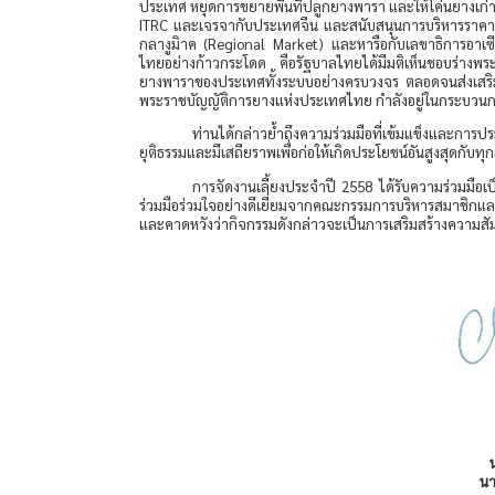
ประเทศ หยุดการขยายพื้นที่ปลูกยางพารา และให้โค่นยางเก่า
ITRC
และเจรจากับประเทศจีน และสนับสนุนการบริหารราคายางใ
กลางูมิาค (
Regional Market
) และหารือกับเลขาธิการอาเซ
ไทยอย่างก้าวกระโดด คือรัฐบาลไทยได้มีมติเห็นชอบร่างพร
ยางพาราของประเทศทั้งระบบอย่างครบวงจร ตลอดจนส่งเสริม
พระราชบัญญัติการยางแห่งประเทศไทย กำลังอยู่ในกระบวนการ
ท่านได้กล่าวย้ำถึงความร่วมมือที่เข้มแข็งและก
ยุติธรรมและมีเสถียราพเพื่อก่อให้เกิดประโยชน์อันสูงสุดกับทุก
การจัดงานเลี้ยงประจำปี
2558
ได้รับความร่วมมือ
ร่วมมือร่วมใจอย่างดีเยี่ยมจากคณะกรรมการบริหารสมาชิกแล
และคาดหวังว่ากิจกรรมดังกล่าวจะเป็นการเสริมสร้างความสัมพัน
น