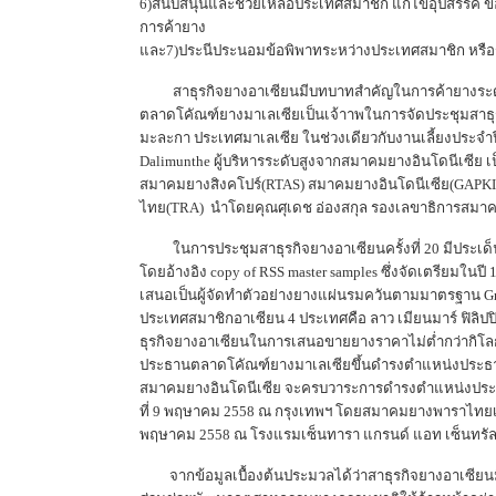
6)สนับสนุนและช่วยเหลือประเทศสมาชิก แก้ไขอุปสรรค ข้
การค้ายาง
และ7)ประนีประนอมข้อพิพาทระหว่างประเทศสมาชิก หร
สาธุรกิจยางอาเซียนมีบทบาทสำคัญในการค้ายางระดับโลก
ตลาดโคัณฑ์ยางมาเลเซียเป็นเจ้าาพในการจัดประชุมสาธุรกิ
มะละกา ประเทศมาเลเซีย ในช่วงเดียวกับงานเลี้ยงประจำปี
Dalimunthe ผู้บริหารระดับสูงจากสมาคมยางอินโดนีเซีย
สมาคมยางสิงคโปร์(RTAS) สมาคมยางอินโดนีเซีย(GAP
ไทย(TRA) นำโดยคุณศุเดช อ่องสกุล รองเลขาธิการสมาคมฯ 
ในการประชุมสาธุรกิจยางอาเซียนครั้งที่ 20 มีประเด็น
โดยอ้างอิง copy of RSS master samples ซึ่งจัดเตรี
เสนอเป็นผู้จัดทำตัวอย่างยางแผ่นรมควันตามมาตรฐาน 
ประเทศสมาชิกอาเซียน 4 ประเทศคือ ลาว เมียนมาร์ ฟิลิป
ธุรกิจยางอาเซียนในการเสนอขายยางราคาไม่ต่ำกว่ากิโลก
ประธานตลาดโคัณฑ์ยางมาเลเซียขึ้นดำรงตำแหน่งประธานส
สมาคมยางอินโดนีเซีย จะครบวาระการดำรงตำแหน่งประธา
ที่ 9 พฤษาคม 2558 ณ กรุงเทพฯ โดยสมาคมยางพาราไทยเป
พฤษาคม 2558 ณ โรงแรมเซ็นทารา แกรนด์ แอท เซ็นทรัลเ
จากข้อมูลเบื้องต้นประมวลได้ว่าสาธุรกิจยางอาเซียนม