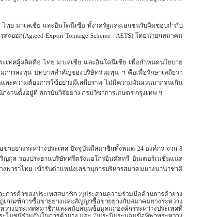
 ไทย มาเลเซีย และอินโดนีเซีย ทั้งาครัฐและเอกชนรับผิดชอบกำกับ
รส่งออก
(Agreed Export Tonnage Scheme : AETS)
โดยนายกสมาคม
ระเทศผู้ผลิตคือ ไทย มาเลเซีย และอินโดนีเซีย เพื่อกำหนดนโยบาย
ารลงทุน บทบาทสำคัญของบริษัทร่วมทุน ฯ คือเพื่อรักษาเสถียรา
และความต้องการใช้อย่างมีเสถียราพ ไม่มีความผันผวนมากจนเกิน
ักงานตั้งอยู่ที่ สถาบันวิจัยยาง กรมวิชาการเกษตร กรุงเทพ ฯ
อขายยางระหว่างประเทศ ปัจจุบันมีสมาชิกทั้งหมด
24
องค์กร จาก
8
ิญกุล รองประธานบริษัทศรีตรังแอโกรอินดัสทรี อินเตอร์เนชั่นแนล
มยางพาราไทย เข้ารับตำแหน่งเลขานุการบริหารสมาคมยางนานาชาติ
ตและการค้าของประเทศสมาชิก
2)
ประสานความร่วมมือด้านการค้ายาง
ฎเกณฑ์การซื้อขายยางและสัญญาซื้อขายยางกับสมาคมยางระหว่าง
หว่างประเทศสมาชิกและสนับสนุนข้อมูลแก่องค์กรระหว่างประเทศที่
ประโยชน์ร่วมกันในการค้ายาง และ
7)
ประนีประนอมข้อพิพาทระหว่าง