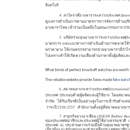
สิงคโปร์
4.
สาไตราคียางพาราระหว่างประเทศ
(Inter
ดูแลการดำเนินการตามมาตรการการจัดการด้านปร
ยางพาราไทย เข้าร่วมเป็นหนึ่งในคณะกรรมการ
ITR
5.
บริษัทร่วมทุนยางพาราระหว่างประเทศ
(I
มาตรการ และแนวทางการดำเนินด้านการตลาดให้ราค
พราคายาง ให้เกษตรกรสามารถขายยางพารามีกำไรคุ
ไปเพราะทำให้เกิดความเสี่ยงด้านราคาทั้งผู้ผลิต
What kinds of perfect knockoff watches are worth
The reliable website provide Swiss made
fake watc
6.
สมาคมยางระหว่างประเทศ
(Internationa
ประเทศ ประกอบด้วยผู้ผลิตและผู้ใช้ยาง โดยสมา
จำกัด ได้รับเกียรติเป็นอย่างสูงในการเข้ารับ
วาระปี
2556-2557
สำนักงานตั้งอยู่ที่สมาคมยางพา
7.
สาธุรกิจยางอาเซียน
(ASEAN Rubber Busi
ของประเทศสมาชิกและประเทศผู้ใช้ยางธรรมชาติ เ
ประเทศ
4)
ประสานความร่วมมือด้านคุณาพมาตรฐานย
เกี่ยวข้อง
6)
สนับสนุนและช่วยเหลือประเทศสมาชิก แ