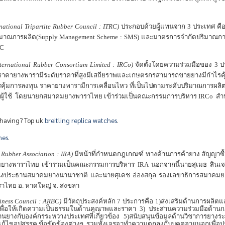
national Tripartite Rubber Council : ITRC)
ประกอบด้วยผู้แทนจาก
3
ประเทศ คือ
ิมาณการผลิต
(Supply Management Scheme : SMS)
และมาตรการจำกัดปริมาณกา
C
nternational Rubber Consortium Limited : IRCo)
จัดตั้งโดยความร่วมมือของ
3
ป
ายางพารามีระดับราคาที่สูงมีเสถียราพและเกษตรกรสามารถขายยางมีกำไรคุ้มก
้มการลงทุน ราคายางพารามีการเคลื่อนไหว ที่เป็นไปตามระดับปริมาณการผลิต
และผู้ใช้ โดยนายกสมาคมยางพาราไทย เข้าร่วมเป็นคณะกรรมการบริหาร
IRCo
สำน
 having? Top uk
breitling replica watches
.
hes
.
l Rubber Association : IRA)
มีหน้าที่กำหนดกฎเกณฑ์ ทางด้านการค้ายาง สัญญาซื้
คมยางพาราไทย เข้าร่วมเป็นคณะกรรมการบริหาร
IRA
นอกจากนี้นายสุเมธ สินเจร
ตำแหน่งประธานสมาคมยางนานาชาติ และนายศุเดช อ่องสกุล รองเลขาธิการสมาค
ราไทย อ
.
หาดใหญ่ จ
.
สงขลา
ness Council : ARBC)
มีวัตถุประสงค์หลัก
7
ประการคือ
1)
ส่งเสริมด้านการผลิ
พื่อให้เกิดความเป็นธรรมในด้านคุณาพและราคา
3)
ประสานความร่วมมือด้านก
างกับองค์กรระหว่างประเทศที่เกี่ยวข้อง
5)
สนับสนุนข้อมูลด้านวิชาการยางระ
ก้ไขอุปสรรค ข้อขัดข้องต่างๆ รวมทั้งเจรจาทำความตกลงกับบุคคลายนอกเพื่อ