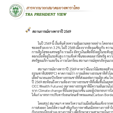
สถานการณ์ยางพาราปี 2569
ในปี 2569 นี้ เริ่มต้นด้วยความผันผวนหลายอย่าง โดยกอ
ชะลอตัวลงจาก 3.2% ในปี 2568 เนื่องจากต้องเผชิญกับ ควา
การเติบโตของเศรษฐกิจ รวมถึง อัตราเงินเฟ้อที่ยังอยู่ในระด
ดอกเบี้ยที่อยู่ในระดับสูง การแข็งค่าขึ้นของดอลลาร์สหรัฐ ค
สหรัฐอเมริกาและจีน ภาวะโลกร้อน สถานการณ์อุทกภัยรุนแรง
สถานการณ์ยางพาราปี 2569 คาดว่ามีแนวโน้มชะลอตัวจา
ธรรมชาติ(ANRPC) คาดการณ์ว่า การผลิตยางธรรมชาติทั่วโลกจ
เอื้ออำนวยและปัจจัยทางธรรมชาติที่ส่งผลต่อการผลิต เช่น โร
ปี 2569 สะท้อนถึงความต้องการยางธรรมชาติที่เพิ่มขึ้นในอุ
CICC Wealth Futures) ตลาดยางธรรมชาติมีความผันผวนไม่
จาก Climate change ที่ถี่และรุนแรงขึ้น และผู้ประกอบการไ
ได้แก่ มาตรการปรับคาร์บอนก่อนเข้าพรมแดน(Carbon Bor
โดยสรุป สมาคมฯ คาดหวังความร่วมมืออันเข้มแข็งจากหน่
การส่งออก โดยให้ความสำคัญกับการหาพันธมิตรทางการค้าใหม่
กับกฎระเบียบต่างๆ ทางการค้า เพื่อรักษาความสามารถในก