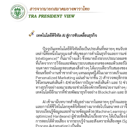
เทคโนโลยีดิจิทัล AI สู่การขับเคลื่อนธุรกิจ
ปัจจุบันเทคโนโลยีดิจิทัลถือเป็นประเด็นที่หลายๆ คนจับ
เหล่านี้คือหนึ่งในกุญแจสำคัญของการดำเนินธุรกิจและการแข่ง
Intelligence)” กันมาบ้างแล้ว ซึ่งหมายถึงระบบประมวลผลของคอม
ที่เกิดจากการวิจัยและพัฒนาระบบสมองกลของคอมพิวเตอร์ให้
จนคาดการณ์และตอบสนองสิ่งต่างๆ ได้แบบเดียวกับสมองของมนุษ
ซ้อนหรือทำงานซ้ำซากต่างๆ แทนมนุษย์ได้ในเวลารวดเร็วและมี
Personalized Marketing แม่นยำมากขึ้น 2) สำรวจพฤติกรรมล
ใช้โดรนขนส่งสินค้า 4)ช่วยจัดการปัญหาคลังสินค้า และ 5) ช่
ทางธุรกิจอย่างเหมาะสมจะช่วยให้องค์กรหรือหน่วยงานต่างๆ ส
เทคโนโลยีอีกมากที่ช่วยพัฒนาธุรกิจอย่าง Blockchain และ Big 
AI เข้ามามีบทบาทสำคัญอย่างมากในหลายๆ ธุรกิจและ
และการใช้ชีวิตในโลกยุคดิจิทัลอย่างมากต่อไปในอนาคต เราจึงนำเ
ระบบเรียนรู้ข้อมูลและทำนายข้อมูลด้วย Machine Learning
optimized Hardware) ผู้ช่วยตัดสินใจเรื่องยากๆ ให้เป็นเ
การตอบโต้ด้วยเสียง จากระบบรู้จำและสังเคราะห์เสียงพูด (S
Process Automation) เป็นต้น