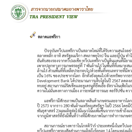
ตลาดแอฟริกา
ปัจจุบันทวีปแอฟริกาเป็นตลาดใหม่ที่ได้รับความสนใจอย่
ตลาดหลัก อาทิ สหรัฐอเมริกา สหภาพยุโรป จีน และญี่ปุ่น ทำ
อันดับสองรองจากทวีปเอเชีย ทวีปแอฟริกาเป็นดินแดนที่มีอาณาเข
เพาะปลูกทางการเกษตรอยู่ที่ 7 พันล้านไร่ ในพื้นที่ที่เหมา
ล้านไร่ ส่วนพื้นที่ที่เหลือประกอบไปด้วยพื้นที่ทะเลทรายที่
เป็น 16% ของประชากรโลก อีกทั้งยังอุดมไปด้วยทรัพยากรธรร
Development Bank ได้ประมาณการเติบโตในปี 2567 ลดลงเหลื
ทบอยู่ สถานการณ์รัสเซียและยูเครนที่ยืดเยื้อ อัตราเงินเฟ้อ
ความไม่มั่นคงทางการเมือง ภาระหนี้สาธารณะ คอร์รัปชั่น ค
แอฟริกามีศักยภาพเป็นตลาดสินค้าเกษตรและอาหารโลก 
ปี 2573 จากราว 280 พันล้านเหรียญสหรัฐฯ ในปี 2566 โดยมีป
พันธุศาสตร์ 2)ผลผลิตต่อไร่มีแนวโน้มเพิ่มขึ้นจากการเข้าถึ
จากภูมิศาสตร์ที่ยังมีพื้นที่ว่างที่มีศักยภาพในการทำการเ
สถานการณ์ยางพาราในโกตดิวัวร์ ประเทศหนึ่งในทวีปแอฟริ
ทวีปแอฟริกาครองสัดส่วนการผลิตถึงร้อยละ 14 โดยแหล่งผลิตสำค