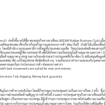
 ก่อตั้งขึ้นายใต้ชื่อ ชมรมธุรกิจยางอาเซียน (ASEAN Rubber Business Club) เมื่อป
ยนทัศนะของสมาชิกเกี่ยวกับธุรกิจยางและระบบการค้า ต่อมาในปี 2548 ได้เปลี่ยนชื่อ
ชา โดยมีสำนักงานกองเลขาธิการตั้งอยู่ที่ประเทศมาเลเซีย วัตถุประสงค์หลักของสาธ
กและประเทศผู้ใช้ยางธรรมชาติ เพื่อให้เกิดความเป็นธรรมในด้านคุณาพ และราคา 
ด้านคุณาพ มาตรฐานยางกับองค์กรระหว่างประเทศที่เกี่ยวข้อง 5) สนับสนุนข้อมูล
อประเทศสมาชิก แก้ไขอุปสรรค ข้อขัดข้องต่างๆ รวมทั้งเจรจาทำความตกลงกับบุคคลาย
บบุคคลายนอกในการประกอบการค้า ส่งออกยางพารา
with best movements are suited for men and women.
ine store. Fast shipping. Money back guaranty.
ในการค้ายางระดับโลก โดยมีกิจกรรมการประชุมอย่างเป็นทางการปีละ 2 ครั้ง ซึ่งก
มการฝ่ายเทคนิคด้านสัญญาการค้าครั้งที่ 6 และการประชุมสาธุรกิจยางอาเซียนครั้งท
างกัมพูชา เป็นประธานการประชุม มีผู้เข้าร่วมการประชุมจากตลาดโค-ัณฑ์ยางมาเลเ
อกจากกิจกรรมการประชุมแล้วสมาคมยางพาราไทย ร่วมกับบริษัทวงศ์บัณฑิต จำกัด แ