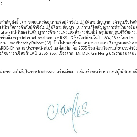
าว
คัญดังนี้ 1) การเผยแพร่ข้อมูลรายชื่อผู้ค้าซึ่งไม่ปฏิบัติตามสัญญาการค้าบนเว็บไซต์
 ให้ระงับการค้ากับผู้ค้าซึ่งไม่ปฏิบัติตามสัญญา 3) การแก้ไขสัญญาการค้าน้ำยางข้น
atory แห่งที่สอง ในสัญญาการค้ายางแท่งและน้ำยางข้น ซึ่งปัจจุบันระบุศูนย์วิจัยยา
างอิง copy international sample RSS1-3 ซึ่งจัดเตรียมในปี 1974, 1975 โดย T
ง Low Viscosity Rubber(LV) ต้องไม่รวมอยู่ในมาตรฐานยางแท่ง 7) การแนะนำสาธุ
ง ARBC-China ณ ประเทศสิงคโปร์ ในเดือนมีนาคม 2555 ช่วงเดียวกับงานเลี้ยงประจำป
ธุรกิจยางอาเซียนตั้งแต่ปี 2556-2557 เนื่องจาก Mr. Mak Kim Hong ประธานสมา
มีบทบาทสำคัญในการประสานความร่วมมืออย่างเข้มแข็งระหว่างประเทศผู้ผลิต และมีส