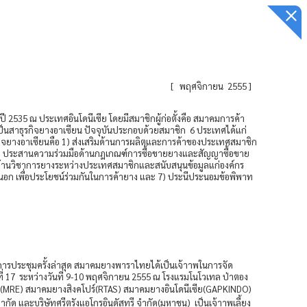
[
พฤศจิกายน 2555
]
ี 2535 ณ ประเทศอินโดนีเซีย โดยมีสมาชิกผู้ก่อตั้งคือ สมาคมการค้า
เป็นสาธุรกิจยางอาเซียน ปัจจุบันประกอบด้วยสมาชิก 6 ประเทศได้แก่
ุรกิจยางอาเซียนคือ 1) ส่งเสริมด้านการผลิตและการค้าของประเทศสมาชิก
3) ประสานความร่วมมือด้านกฎเกณฑ์การซื้อขายยางและสัญญาซื้อขาย
ด้านวิชาการยางระหว่างประเทศสมาชิกและสนับสนุนข้อมูลแก่องค์กร
นอก เพื่อประโยชน์ร่วมกันในการค้ายาง และ 7) ประนีประนอมข้อพิพาท
ารประชุมครั้งล่าสุด สมาคมยางพาราไทยได้เป็นเจ้าาพในการจัด
ี่ 17 ระหว่างวันที่ 9-10 พฤศจิกายน 2555 ณ โรงแรมโนโวเทล ป่าตอง
ซีย(MRE) สมาคมยางสิงคโปร์(RTAS) สมาคมยางอินโดนีเซีย(GAPKINDO)
ละบริษัทศรีตรังแอโกรอินดัสทรี จำกัด(มหาชน) เป็นเจ้าาพเลี้ยง