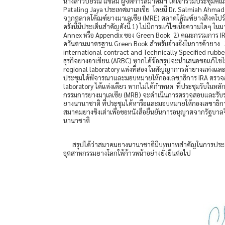
นางสาวปิยรณ์ แซ่ลิ่ม ผู้จัดการสมาคมฯ ได้เข้าร่วมประชุ
Pataling Jaya ประเทศมาเลเซีย โดยมี Dr. Salmiah Ahmad 
จากตลาดโคัณฑ์ยางมาเลเซีย (MRE) ตลาดโคัณฑ์ยางสิงคโปร์
ครั้งนี้มีประเด็นสำคัญดังนี้ 1) ไม่มีการแก้ไขเนื้อความใดๆ
Annex หรือ Appendix ของ Green Book 2) คณะกรรมการ IRA
ควันตามมาตรฐาน Green Book สำหรับอ้างอิงในการค้ายาง 
international contract and Technically Specified rubb
ธุรกิจยางอาเซียน (ARBC) หากได้ข้อสรุปจะนำเสนอขอแก้ไขใน
regional laboratory แห่งที่สอง ในสัญญาการค้ายางแท่งและน้ำ
ประชุมได้พิจารณาและมอบหมายให้กองเลขาธิการ IRA ตรวจสอบ
laboratory ได้แห่งเดียว หากไม่ได้กำหนด ที่ประชุมรับในหลั
กรรมการยางมาเลเซีย (MRB) จะดำเนินการตรวจสอบและรับร
ยางนานาชาติ ที่ประชุมได้หารือและมอบหมายให้กองเลขาธิก
สมาคมยางชิงเต่าเพื่อขอหนังสือยืนยันการอนุญาตจากรัฐบาล
นานาชาติ
สรุปได้ว่าสมาคมยางนานาชาติมีบทบาทสำคัญในการประสานค
อุตสาหกรรมยางโลกให้ก้าวหน้าอย่างยั่งยืนต่อไป