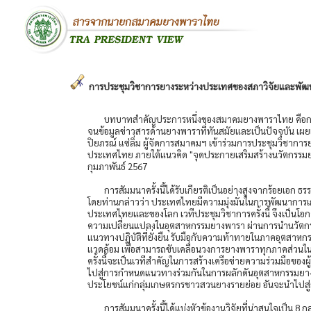
การประชุมวิชาการยางระหว่างประเทศของสภาวิจัยและพัฒ
บทบาทสำคัญประการหนึ่งของสมาคมยางพาราไทย คือการ
จนข้อมูลข่าวสารด้านยางพาราที่ทันสมัยและเป็นปัจจุบัน 
ปิยภรณ์ แซ่ลิ่ม ผู้จัดการสมาคมฯ เข้าร่วมการประชุมวิชา
ประเทศไทย ภายใต้แนวคิด "จุดประกายเสริมสร้างนวัตกรรมยางพา
กุมภาพันธ์ 2567
การสัมมนาครั้งนี้ได้รับเกียรติเป็นอย่างสูงจากร้อยเ
โดยท่านกล่าวว่า ประเทศไทยมีความมุ่งมั่นในการพัฒนาการเก
ประเทศไทยและของโลก เวทีประชุมวิชาการครั้งนี้ จึงเป็นโอก
ความเปลี่ยนแปลงในอุตสาหกรรมยางพารา ผ่านการนำนวัตกรรม 
แนวทางปฏิบัติที่ยั่งยืน รับมือกับความท้าทายในภาคอุตสาหก
แวดล้อม เพื่อสามารถขับเคลื่อนวงการยางพาราทุกภาคส่วนใน
ครั้งนี้จะเป็นเวทีสำคัญในการสร้างเครือข่ายความร่วมมือของผ
ไปสู่การกำหนดแนวทางร่วมกันในการผลักดันอุตสาหกรรมยางให้
ประโยชน์แก่กลุ่มเกษตรกรชาวสวนยางรายย่อย อันจะนำไปสู
การสัมมนาครั้งนี้ได้แบ่งหัวข้องานวิจัยที่น่าสนใจเป็น 