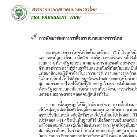
การพัฒนาช่องทางการสื่อสาร สมาคมยางพาราไทย
สมาคมยางพาราไทยได้ก่อตั้งมาแล้วกว่า 71 ปี ปัจจุบั
และาคธุรกิจการค้ายาง มีหลักการบริหารงานด้วยความโปร่
งานต่าง ๆ ทั้งาครัฐ เอกชน กลุ่มเกษตรกร และองค์กรยางระห
ด้านยางพารา ความรู้ด้านธุรกิจและเทคนิคที่ทันสมัยและเป็
แก่สมาชิกและผู้เกี่ยวข้องในวงการยางรับทราบอย่างรวดเร็ว
อิเล็กทรอนิกส์ เว็บไซต์สมาคมฯ(www.thainr.com) เครือข่า
สมาคมยางพาราไทยให้เป็นที่รู้จักอย่างกว้างขวางทั้งในและ
ทั้งาครัฐ เอกชน สถาบันเกษตรกร รวมทั้งองค์กรยางระหว่างประเท
เอกชน และเกษตรกร ตลอดจนผู้สนใจทั่วไป
จากการที่สมาคมฯ ได้มีการพัฒนาช่องทางการสื่อสารผ่า
เว็บไซต์อย่างต่อเนื่องทั้งด้านเนื้อหาและรูปแบบที่สวยงาม 
ความเชื่อมั่นและปลอดัยอีกขั้นของเว็บไซต์โดยโปรโตคอล HTT
โปรโตคอล HTTP ซึ่งเป็นพื้นฐานที่ใช้ เมื่อสื่อสารบนอินเทอร์
พอใจของสมาชิกและผู้เกี่ยวข้องในวงการยาง โดยปัจจุบันสมา
สถาบันการศึกษา ในการสร้างกลไกระบบการเชื่อมต่อจากระบบหนึ่
(Application Programing Interface: API) เพื่อถ่ายโอนข้