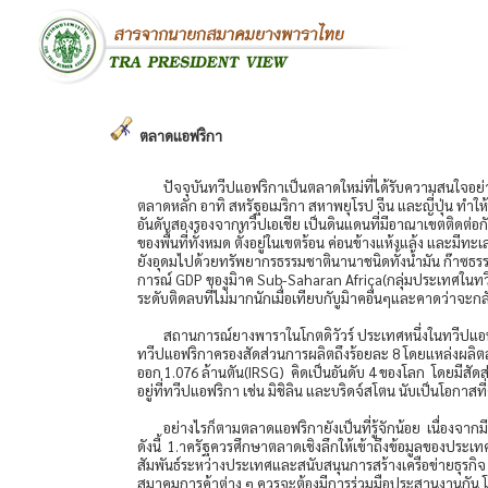
ตลาดแอฟริกา
ปัจจุบันทวีปแอฟริกาเป็นตลาดใหม่ที่ได้รับความสนใจอย่
ตลาดหลัก อาทิ สหรัฐอเมริกา สหาพยุโรป จีน และญี่ปุ่น ทำใ
อันดับสองรองจากทวีปเอเชีย เป็นดินแดนที่มีอาณาเขตติดต่อกั
ของพื้นที่ทั้งหมด ตั้งอยู่ในเขตร้อน ค่อนข้างแห้งแล้ง และ
ยังอุดมไปด้วยทรัพยากรธรรมชาตินานาชนิดทั้งน้ำมัน ก๊าซธ
การณ์ GDP ของูมิาค Sub-Saharan Africa(กลุ่มประเทศในทวีป
ระดับติดลบที่ไม่มากนักเมื่อเทียบกับูมิาคอื่นๆและคาดว่าจะ
สถานการณ์ยางพาราในโกตดิวัวร์ ประเทศหนึ่งในทวีปแอฟริ
ทวีปแอฟริกาครองสัดส่วนการผลิตถึงร้อยละ 8 โดยแหล่งผลิตสำคั
ออก 1.076 ล้านตัน(IRSG) คิดเป็นอันดับ 4 ของโลก โดยมีสัด
อยู่ที่ทวีปแอฟริกา เช่น มิชิลิน และบริดจ์สโตน นับเป็นโอกา
อย่างไรก็ตามตลาดแอฟริกายังเป็นที่รู้จักน้อย เนื่องจ
ดังนี้ 1.าครัฐควรศึกษาตลาดเชิงลึกให้เข้าถึงข้อมูลของประ
สัมพันธ์ระหว่างประเทศและสนับสนุนการสร้างเครือข่ายธุรก
สมาคมการค้าต่าง ๆ ควรจะต้องมีการร่วมมือประสานงานกัน โดย