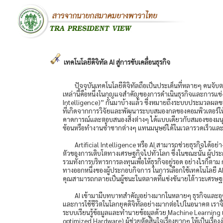
เทคโนโลยีดิจิทัล AI สู่การขับเคลื่อนธุรกิจ
ปัจจุบันเทคโนโลยีดิจิทัลถือเป็นประเด็นที่หลายๆ คนจับ
เหล่านี้คือหนึ่งในกุญแจสำคัญของการดำเนินธุรกิจและการแข่ง
Intelligence)” กันมาบ้างแล้ว ซึ่งหมายถึงระบบประมวลผลของคอม
ที่เกิดจากการวิจัยและพัฒนาระบบสมองกลของคอมพิวเตอร์ให้
คาดการณ์และตอบสนองสิ่งต่างๆ ได้แบบเดียวกับสมองของมนุษย์
ซ้อนหรือทำงานซ้ำซากต่างๆ แทนมนุษย์ได้ในเวลารวดเร็วและม
Artificial Intelligence หรือ AI สามารถช่วยธุรกิจได้
ตัวของการเติบโตทางเศรษฐกิจไปทั่วโลก ซึ่งในขณะนั้น ผู้ประ
รวมทั้งการบริหารการลงทุนเพื่อให้ธุรกิจอยู่รอด อย่างไรก็ตาม
ทางออกหนึ่งของผู้ประกอบกิจการ ในการเลือกใช้เทคโนโลยี AI
คุณสามารถกลายเป็นผู้ชนะในตลาดที่แข่งขันายใต้าวะเศรษฐกิ
AI เข้ามามีบทบาทสำคัญอย่างมากในหลายๆ ธุรกิจและ
และการใช้ชีวิตในโลกยุคดิจิทัลอย่างมากต่อไปในอนาคต เราจึงนำเ
ระบบเรียนรู้ข้อมูลและทำนายข้อมูลด้วย Machine Learning
optimized Hardware) ผู้ช่วยตัดสินใจเรื่องยากๆ ให้เป็นเ