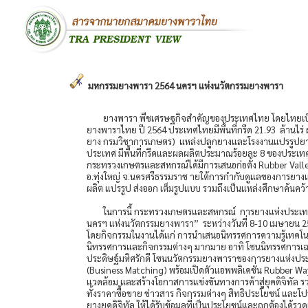
มหกรรมยางพารา 2564 นครฯ แห่งนวัตกรรมยางพารา
ยางพารา พืชเศรษฐกิจสำคัญของประเทศไทย โดยไทยเป็นผู
ยางพาราไทย ปี 2564 ประเทศไทยมีพื้นที่กรีด 21.93 ล้านไร่ 
ยาง กรมวิชาการเกษตร) แหล่งปลูกยางและโรงงานแปรรูปยางส่
ประเทศ มีพื้นที่กรีดและผลผลิตประมาณร้อยละ 8 ของประเ
กระทรวงเกษตรและสหกรณ์ได้มีการเสนอก่อตั้ง Rubber Valley 
อ.ทุ่งใหญ่ จ.นครศรีธรรมราช ายใต้การกำกับดูแลของการยางแห่
ผลิต แปรรูป ส่งออก เต็มรูปแบบ รวมถึงเป็นแหล่งศึกษาค้นคว
ในการนี้ กระทรวงเกษตรและสหกรณ์ การยางแห่งประเทศ
นครฯ แห่งนวัตกรรมยางพารา” ระหว่างวันที่ 8-10 เมษายน
โดยกิจกรรมในงานได้แก่ การนำเสนอนิทรรศการความรู้เทคโ
นิทรรศการและกิจกรรมต่างๆ มากมาย อาทิ โซนนิทรรศการเฉล
ประดิษฐ์มหิศรักดี โซนนวัตกรรมยางพาราของการยางแห่งปร
(Business Matching) พร้อมเปิดตัวแอพพลิเคชั่น Rubber Wa
แวดล้อม และสร้างโอกาสการแข่งขันทางการค้าสู่ยุคดิจิทัล ร
ทั้งราคาซื้อขาย ข่าวสาร กิจกรรมต่างๆ สิทธิประโยชน์ และโปรโม
ยางยุคดิจิทัล ให้ได้รับข้อมูลที่เป็นประโยชน์และถูกต้องได้