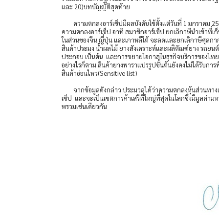
และ 20)บทบัญญัติสุดท้าย
ความตกลงอาร์เซ็ปมีผลบังคับใช้ตั้งแต่วันที่ 1 มกราค
ความตกลงอาร์เซ็ป อาทิ สมาชิกอาร์เซ็ป ยกเลิกาษีนำเข้าที
ในส่วนของจีน ญี่ปุ่น และเกาหลีใต้ จะลดและยกเลิกาษีศุลกากร
สินค้าประมง น้ำผลไม้ ยางสังเคราะห์และผลิตัณฑ์ยาง รถยนต
ประกอบ เป็นต้น และการขยายโอกาสในธุรกิจบริการของไทยสู่ป
อย่างไรก็ตาม สินค้ายางพาราแปรรูปขั้นต้นยังคงไม่ได้รับกา
สินค้าอ่อนไหว(Sensitive list)
จากข้อมูลดังกล่าว ประมวลได้ว่าความตกลงหุ้นส่วนทางเศ
เซ็ป และจะเป็นเขตการค้าเสรีที่ใหญ่ที่สุดในโลกซึ่งมีมูลค
พรวมเช่นเดียวกัน