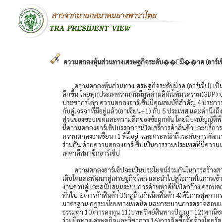
ความตกลงหุ้นส่วนทางเศรษฐกิจระดับ��ูมิ��าค (อาร์เซ
ความตกลงหุ้นส่วนทางเศรษฐกิจระดับูมิาค (อาร์เซ็ป) เป็
ลึกขึ้น โดยทุกประเทศรวมกันมีมูลค่าผลิตัณฑ์มวลรวม(GDP)
ประชากรโลก ความตกลงอาร์เซ็ปมีคุณสมบัติสำคัญ 4 ประการ
กับคู่เจรจาที่มีอยู่แล้ว(อาเซียน+1) กับ 5 ประเทศ และคำนึง
ส่วนของขอบเขตและความลึกของข้อผูกพัน โดยมีบทบัญญัติพิ
นี้ความตกลงอาร์เซ็ปบรรลุการเปิดเสรีการค้าสินค้าและบริก
ความตกลงอาเซียน+1 ที่มีอยู่ และตระหนักถึงระดับการพัฒ
ร่วมกัน ด้วยความตกลงอาร์เซ็ปเป็นการรวมประเทศที่มีควา
เทศาคีสมาชิกอาร์เซ็ป
ความตกลงอาร์เซ็ปจะเป็นประโยชน์ร่วมกันในการสร้างสา
เติบโตและพัฒนาสู่เศรษฐกิจโลก และนำไปสู่โอกาสในการเข้
งานควบคู่และสนับสนุนระบบการค้าพหุาคีที่เปิดกว้าง ครอบค
ทั่วไป 2)การค้าสินค้า 3)กฎถิ่นกำเนิดสินค้า 4)พิธีการศ
มาตรฐาน กฎระเบียบทางเทคนิค และกระบวนการตรวจสอบและรั
ธรรมดา 10)การลงทุน 11)บททรัพย์สินทางปัญญา 12)พาณิชย
ร่วมมือทางเศรษฐกิจและวิชาการ 16)การจัดซื้อจัดจ้างโดยรัฐ