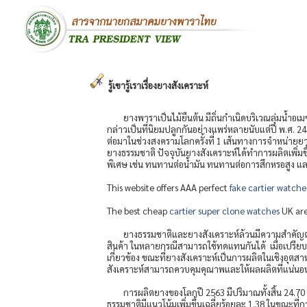
รู้เขารู้เราเรื่องยางสังเคราะห์
ยางพาราเป็นไม้ยืนต้น มีถิ่นกำเนิดบริเวณลุ่มน้
กล่าวเป็นที่นิยมปลูกกันอย่างแพร่หลายนับแต่ปี พ.ศ. 24
ต่อมาในช่วงสงครามโลกครั้งที่ 1 เส้นทางการจำหน่ายย
ยางธรรมชาติ ปัจจุบันยางสังเคราะห์ได้ทำการผลิตเพิ่ม
พิเศษ เช่น ทนทานต่อน้ำมัน ทนทานต่อการสึกหรอสูง และ
This website offers AAA perfect
fake cartier watche
The best cheap
cartier super clone watches
UK are
ยางธรรมชาติและยางสังเคราะห์ล้วนมีความสำคัญต่อ
สินค้า ในหลายกรณีสามารถใช้ทดแทนกันได้ เมื่อเปรียบเ
เกี่ยวข้อง ขณะที่ยางสังเคราะห์เป็นการผลิตในเชิงอุต
สังเคราะห์สามารถควบคุมคุณาพและให้ผลผลิตที่แน่นอน 
การผลิตยางของโลกปี 2563 มีปริมาณทั้งสิ้น 24.70
ธรรมชาติมีแนวโน้มเพิ่มขึ้นเฉลี่ยร้อยละ 1.38 ในขณะที