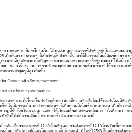
ำอเมซอน ประเทศบราซิล ทวีปอเมริกาใต้ แหล่งปลูกยางพาราที่สำคัญอยู่บริเวณแหลมมลา
25 เป็นต้นมา ยางธรรมชาติเป็นวัตถุดิบสำคัญที่นำมาใช้ในการผลิตผลิตัณฑ์ยางเช่น ยาง
างธรรมชาติถูกตัดขาด เกิดปัญหาการขาดแคลนยางธรรมชาติอย่างรุนแรง จึงได้มีการวิ
ขึ้นอย่างมาก เนื่องจากการขยายตัวของอุตสาหกรรมรถยนต์มากขึ้น ทำให้ยางธรรมชาติที
ทนทานต่ออุณหูมิสูง เป็นต้น
s
for Canada with Swiss movements.
 suitable for men and women.
อุตสาหกรรมที่เกี่ยวเนื่องกับวัตถุดิบยาง และมีความจำเป็นต้องใช้ร่วมกันในผลิต
ทียบในเชิงการผลิต พบว่ายางธรรมชาติเป็นการผลิตในเชิงเกษตรกรรม เป็นมิตรต่อสิ่งแ
สาหกรรมที่ต้องใช้เงินลงทุนสูง และก่อให้เกิดผลเสียแก่สาพแวดล้อม อย่างไรก็ตาม ยาง
ดังนั้นจึงไม่มีความผันผวนของราคาซึ่งต่างจากยางธรรมชาติ
 ล้านตัน เป็นยางธรรมชาติ 12.60 ล้านตัน และยางสังเคราะห์ 12.10 ล้านตัน(ที่มา:สม
่การผลิตยางสังเคราะห์มีแนวโน้มลดลงเฉลี่ยร้อยละ 4.10 โดยปี 2563 จีนผลิตยางสังเคร