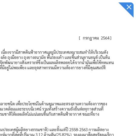
[
กรกฏาคม 2564
]
ยู เนื่องจากมีสาพดินฟ้าอากาศและูมิประเทศเหมาะสมทำให้บริเวณดัง
ล้อ ถุงมือยาง ถุงยางอนามัย พื้นรองเท้า และชิ้นส่วนยานยนต์ เป็นต้น
จัยพัฒนายางสังเคราะห์ซึ่งเป็นผลผลิตพลอยได้จากน้ำมันเพื่อใช้ทดแทน
่มีอยู่ไม่พอเพียง และอุตสาหกรรมมีความต้องการยางที่มีคุณสมบัติ
ัณฑ์หลายชนิด เพื่อประโยชน์ในด้านคุณาพและตรงตามความต้องการของ
วดล้อมและระบบนิเวศน์ รวมทั้งสร้างความยั่งยืนต่อทุกาคส่วนที่
ธรรมชาติให้ผลผลิตไม่แน่นอนขึ้นกับสาพดินฟ้าอากาศ ขณะที่ยาง
าคมประเทศผู้ผลิตยางธรรมชาติ) และตั้งแต่ปี 2558-2563 การผลิตยาง
าะห์มากที่สุดที่ปริมาณ 3.12 ล้านตัน(25.82%) รองลงมาคือสหรัฐอเมริกา