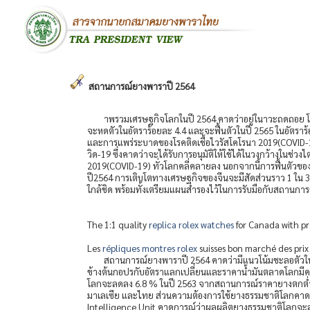
สถานการณ์ยางพาราปี 2564
าพรวมเศรษฐกิจโลกในปี 2564 คาดว่าอยู่ในาวะถดถอย 
จะหดตัวในอัตราร้อยละ 4.4 และจะฟื้นตัวในปี 2565 ในอัตร
และการแพร่ระบาดของโรคติดเชื้อไวรัสโคโรนา 2019(COVID-
วิด-19 ซึ่งคาดว่าจะได้รับการอนุมัติให้ใช้ได้ในวงกว้างในช
2019(COVID-19) ทั่วโลกคลี่คลายลง นอกจากนี้การฟื้นตัวของ
ปี2564 การเติบโตทางเศรษฐกิจของจีนจะมีสัดส่วนราว 1 ใน 
ใกล้ชิด พร้อมทั้งเตรียมแผนสำรองไว้ในการรับมือกับสถานการ
The 1:1 quality
replica rolex watches
for Canada with pra
Les
répliques montres rolex
suisses bon marché des prix 
สถานการณ์ยางพาราปี 2564 คาดว่ามีแนวโน้มชะลอตัวใน
ข้างต้นกอปรกับอัตราแลกเปลี่ยนและราคาน้ำมันตลาดโลกมี
โลกจะลดลง 6.8 % ในปี 2563 จากสถานการณ์ราคายางตกต่ำ
มาเลเซีย และไทย ส่วนความต้องการใช้ยางธรรมชาติโลกคาดว่
Intelligence Unit คาดการณ์ว่าผลผลิตยางธรรมชาติโลกจะลด