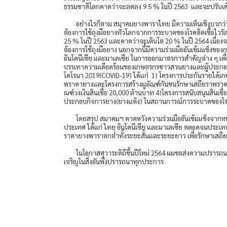
ธรรมชาติโลกคาดว่าจะลดลง 9.5 % ในปี 2563 และจะปรับเพิ่ม
อย่างไรก็ตาม สมาคมยางพาราไทย มีความเห็นเชิงบวกว่าย
ต้องการใช้ถุงมือยางทั่วโลกจากการระบาดของโรคติดเชื้อไว
25 % ในปี 2563 และคาดว่าจะเติบโต 20 % ในปี 2564 เนื่อ
ต้องการใช้ถุงมือยาง นอกจากนี้มีความร่วมมืออันเข้มแข็งข
อินโดนีเซีย และมาเลเซีย ในการออกมาตรการสำคัญต่าง ๆ เ
บรรเทาความเดือดร้อนของเกษตรกรชาวสวนยางและผู้ประกอบ
โคโรนา 2019(COVID-19) ได้แก่ 1) โครงการประกันรายได้เ
พราคายางและโครงการสร้างมูลัณฑ์กันชนรักษาเสถียราพราคายา
ณฑ์วงเงินสินเชื่อ 20,000 ล้านบาท 4)โครงการสนับสนุนสินเชื่อ
ประกอบกิจการยาง(ยางแห้ง) ในสถานการณ์การระบาดของโรคต
โดยสรุป สมาคมฯ คาดหวังความร่วมมืออันเข้มแข็งจากหน่ว
ประเทศ ได้แก่ ไทย อินโดนีเซีย และมาเลเซีย ตลอดจนประเท
ราคายางพาราตกต่ำทั้งระยะสั้นและระยะยาว เพื่อรักษาเส
ในโอกาสศุวาระดิถีขึ้นปีใหม่ 2564 ผมขอส่งความปรา
เจริญในสิ่งอันพึงปรารถนาทุกประการ