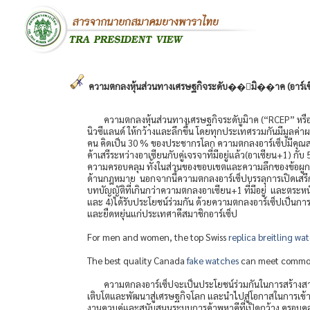
ความตกลงหุ้นส่วนทางเศรษฐกิจระดับ��ูมิ��าค (อาร์เซ
ความตกลงหุ้นส่วนทางเศรษฐกิจระดับูมิาค (“RCEP” หรือ 
นิวซีแลนด์ ให้กว้างและลึกขึ้น โดยทุกประเทศรวมกันมีมูล
คน คิดเป็น 30 % ของประชากรโลก ความตกลงอาร์เซ็ปมีคุณส
ค้าเสรีระหว่างอาเซียนกับคู่เจรจาที่มีอยู่แล้ว(อาเซียน+1) 
ความครอบคลุม ทั้งในส่วนของขอบเขตและความลึกของข้อผูกพั
ด้านกฎหมาย นอกจากนี้ความตกลงอาร์เซ็ปบรรลุการเปิดเสรี
บทบัญญัติที่เกินกว่าความตกลงอาเซียน+1 ที่มีอยู่ และตร
และ 4)ได้รับประโยชน์ร่วมกัน ด้วยความตกลงอาร์เซ็ปเป็น
และยืดหยุ่นแก่ประเทศาคีสมาชิกอาร์เซ็ป
For men and women, the top Swiss
replica breitling wa
The best quality Canada
fake watches
can meet common d
ความตกลงอาร์เซ็ปจะเป็นประโยชน์ร่วมกันในการสร้างสา
เติบโตและพัฒนาสู่เศรษฐกิจโลก และนำไปสู่โอกาสในการเข้
งานควบคู่และสนับสนุนระบบการค้าพหุาคีที่เปิดกว้าง ครอบค