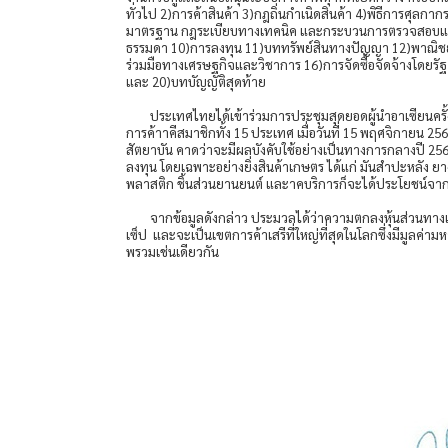
ทั่วไป 2)การค้าสินค้า 3)กฎถิ่นกำเนิดสินค้า 4)พิธีการศ
มาตรฐาน กฎระเบียบทางเทคนิค และกระบวนการตรวจสอบและรั
ธรรมดา 10)การลงทุน 11)บททรัพย์สินทางปัญญา 12)พาณิชย
ร่วมมือทางเศรษฐกิจและวิชาการ 16)การจัดซื้อจัดจ้างโดยรัฐ
และ 20)บทบัญญัติสุดท้าย
ประเทศไทยได้เข้าร่วมการประชุมสุดยอดผู้นำอาเซียนครั้
การค้าาคีสมาชิกทั้ง 15 ประเทศ เมื่อวันที่ 15 พฤศจิกายน 2
สัตยาบัน คาดว่าจะมีผลบังคับใช้อย่างเป็นทางการกลางปี 2564
ลงทุน โดยเฉพาะอย่างยิ่งสินค้าเกษตร ได้แก่ มันสำปะหลัง ยาง
พลาสติก ชิ้นส่วนยานยนต์ และาคบริการก็จะได้ประโยชน์จาก
จากข้อมูลดังกล่าว ประมวลได้ว่าความตกลงหุ้นส่วนทางเศ
เซ็ป และจะเป็นเขตการค้าเสรีที่ใหญ่ที่สุดในโลกซึ่งมีมูลค
พรวมเช่นเดียวกัน