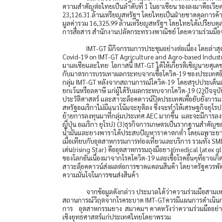
ความสำคัญต่อไทยเป็นลำดับที่ 1 ในอาเซียน รองลงมาคือเวีย
23,126.31.ล้านเหรียญสหรัฐฯ โดยไทยเป็นฝ่ายขาดดุลการค้าก
มูลค่ารวม 16,325.99 ล้านเหรียญสหรัฐฯ โดยไทยได้เปรียบดุล
การสื่อสาร สำนักงานปลัดกระทรวงพาณิชย์ โดยความร่วมมื
IMT-GT มีกิจกรรมการประชุมอย่างต่อเนื่อง โดยล่าสุ
Covid-19 on IMT-GT Agriculture and Agro-based Industry
มาเลเซียและไทย โอกาสนี้ IMT-GT ได้ให้เกียรติเชิญนายศุเดช
กับมาตรการบรรเทาผลกระทบจากเชื้อโควิด-19 ของประเทศอิ
กลุ่ม IMT-GT หลังจากสถานการณ์โควิด-19 โดยสรุปประเด็นสำ
ยกเว้นหรือลดาษี แก่ผู้ได้รับผลกระทบจากโควิด-19 (2)ปัจจุบ
ประวัติศาสตร์ และสาวะล็อคดาวน์ปิดประเทศเพื่อยับยั้งกา
สหรัฐอเมริกาไม่มีแนวโน้มจะยุติลง ซึ่งจะทำให้เศรษฐกิจยุ
ย้ายการลงทุนมาที่กลุ่มประเทศ AEC มากขึ้น และจะมีการล
ญี่ปุ่น อเมริกา ยุโรป) (3)ธุรกิจการเกษตรเป็นรากฐานสำคัญข
น้ำมันและยางพาราได้ประสบปัญหาราคาตกต่ำ โดยเฉพาะยางพา
เมื่อเทียบกับอุตสาหกรรมการท่องเที่ยวและบริการ รวมทั้ง 
เด่น(rising Star) คืออุตสาหกรรมถุงมือยาง(medical latex g
ของโลกอันเนื่องมาจากโรคโควิด-19 และเชื้อโรคอื่นๆที่อาจเก
สาวะล็อคดาวน์ส่งผลต่อการขาดแคลนสินค้า โดยาครัฐควรพัฒ
ความมั่นใจในการขนส่งสินค้า
จากข้อมูลดังกล่าว ประมวลได้ว่าความร่วมมือสามเห
สถานการณ์วิฤตจากโรคระบาด IMT-GTควรมีแผนการดำเนินกา
การ อุตสาหกรรมยาง สมาคมฯ คาดหวังว่าความร่วมมืออย่างเข
เชิงยุทธศาสตร์แก่ประเทศไทยโดยาพรวม