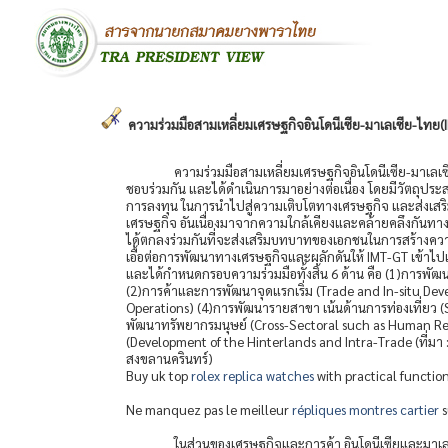
ความร่วมมือสามเหลี่ยมเศรษฐกิจอินโดนีเซีย-มาเลเซีย-ไทย(
ความร่วมมือสามเหลี่ยมเศรษฐกิจอินโดนีเซีย-มาเลเซี
ชอบร่วมกัน และได้ดำเนินการมาอย่างต่อเนื่อง โดยมีวัตถุประ
การลงทุน ในการนำไปสู่ความเติบโตทางเศรษฐกิจ และส่งเสร
เศรษฐกิจ อันเนื่องมาจากความใกล้เคียงและคล้ายคลึงกันทา
ได้ตกลงร่วมกันที่จะส่งเสริมบทบาทของเอกชนในการสร้างควา
เอื้อต่อการพัฒนาทางเศรษฐกิจและผลักดันให้ IMT-GT เข้าไป
และได้กำหนดกรอบความร่วมมือทั้งสิ้น 6 ด้าน คือ (1)การพั
(2)การค้าและการพัฒนาจุดแรกเริ่ม (Trade and In-situ D
Operations) (4)การพัฒนารายสาขา เน้นด้านการท่องเที่ยว
พัฒนาทรัพยากรมนุษย์ (Cross-Sectoral such as Human Res
(Development of the Hinterlands and Intra-Trade (ที่มา 
สงขลานครินทร์)
Buy uk top
rolex replica watches
with practical functio
Ne manquez pas le meilleur
répliques montres cartier
s
ในส่วนของเศรษฐกิจและการค้า อินโดนีเซียและมาเลเซี