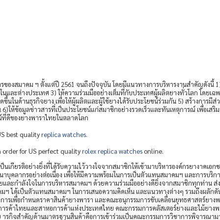
งสมาคม ฯ ตั้งแต่ปี 2561 จนถึงปัจจุบัน โดยมีแนวทางการบริหารงานสำคัญดังนี้ 
ในและต่างประเทศ 3) ให้ความร่วมมืออย่างเต็มที่กับประเทศผู้ผลิตยางทั่วโลก โดยเฉ
เกิดขึ้นในด้านธุรกิจยาง เพื่อให้ผู้ผลิตและผู้ใช้ยางได้รับประโยชน์ร่วมกัน 5) สร้างก
)ให้ข้อมูลข่าวสารที่เป็นประโยชน์แก่สมาชิกอย่างรวดเร็วและทันเหตุการณ์ เพื่อเส
ษณ์ที่ดีของยางพาราไทยในตลาดโลก
S best quality
replica watches
.
 order for US perfect quality
rolex replica watches
online.
เกียรติอย่างยิ่งที่ได้รับความไว้วางใจจากสมาชิกให้เข้ามาบริหารองค์กรยางาคเอก
คลากรอย่างต่อเนื่อง เพื่อให้มีความพร้อมในการเป็นตัวแทนสมาคมฯ และการบริการส
และกำลังใจในการบริหารสมาคมฯ ด้วยความร่วมมืออย่างดียิ่งจากสมาชิกทุกท่าน ส่ง
 ได้เป็นตัวแทนสมาคมฯ ในการเสนอความคิดเห็น และแนวทางต่างๆ รวมถึงผลักดัน
รเพื่อกำหนดราคาสินค้ายางพารา และคณะอนุกรรมการขับเคลื่อนยุทธศาสตร์ยางพาร
งหอการค้าไทยและสาหอการค้าแห่งประเทศไทย คณะกรรมการคลัสเตอร์ยางและไม้ยา
ทย ารกิจสำคัญด้านมาตรฐานสินค้าคือการเข้าร่วมเป็นคณะกรรมการวิชาการพิจารณา