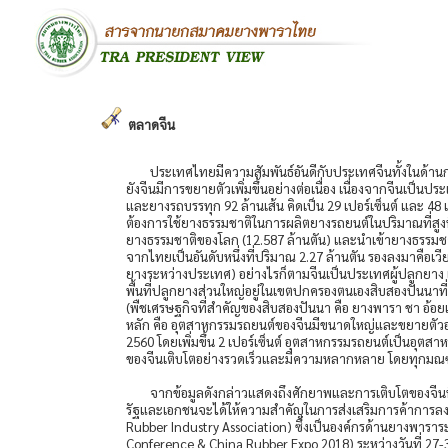
ตลาดจีน
ประเทศไทยมีความสัมพันธ์อันดีกับประเทศจีนทั้งในด้า
ยังจีนมีการขยายตัวเพิ่มขึ้นอย่างต่อเนื่อง เนื่องจากจีนเป็
และยางรถบรรทุก 92 ล้านเส้น คิดเป็น 29 เปอร์เซ็นต์ และ 
ต้องการใช้ยางธรรมชาติในการผลิตยางรถยนต์ในปริมาณที่สูงที่ส
ยางธรรมชาติของโลก (12.587 ล้านตัน) และนำเข้ายางธรรมชาติ
จากไทยเป็นอันดับหนึ่งที่ปริมาณ 2.27 ล้านตัน รองลงมาคือเว
ยางระหว่างประเทศ) อย่างไรก็ตามจีนเป็นประเทศผู้ปลูกยาง แ
พื้นที่ปลูกยางส่วนใหญ่อยู่ในเขตปกครองตนเองสิบสองปันนาที่มี
(พืชเศรษฐกิจที่สำคัญของสิบสองปันนา คือ ยางพารา ชา อ้อย
หลัก คือ อุตสาหกรรมรถยนต์ของจีนมีขนาดใหญ่และขยายตัวอย
2560 โดยเพิ่มขึ้น 2 เปอร์เซ็นต์ อุตสาหกรรมรถยนต์เป็นอุต
ของจีนเติบโตอย่างรวดเร็วและมีความหลากหลาย โดยทุกมณ
จากข้อมูลดังกล่าวแสดงถึงศักยาพและการเติบโตของจีนท
รัฐและเอกชนจะได้ให้ความสำคัญในการส่งเสริมการค้าการลง
Rubber Industry Association) ซึ่งเป็นองค์กรด้านยางพา
Conference & China Rubber Expo 2018) ระหว่างวันที่ 27-30