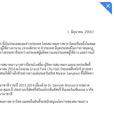
[
มิถุนายน 2556
]
ร ทั้งในประเทศและต่างประเทศ โดยสมาคมยางพาราไทยเป็นหนึ่งในคณะ
ะผู้ใช้ยางจานวน 24 องค์กรจาก 8 ประเทศ มีจุดประสงค์ในการกาหนดกฎ
างธรรมชาติระหว่างประเทศผู้ผลิตยางและประเทศผู้ใช้ยาง และการแก้
สมาคมฯ นางสาวปิยรณ์ แซ่ลิ่ม ผู้จัดการสมาคมฯ และนายประสิทธิ์
ฤษาคม 2556 ณ โรงแรม Grand Park City Hall ประเทศสิงคโปร์ สาระสา
ห้อ้างอิงตัวอย่างยางแผ่นรมควัน(IRA Master Samples) ที่ได้จัดทา
ชาติวาระปี 2013-2014 เนื่องด้วย Dr. Salmiah Ahmad จากตลาด
ธ ลี ประธานบริษัทศรีตรังแอโกรอินดัสทรี อินเตอร์เนชั่นแนล จากัด
นานาชาติ
คมยางพาราไทย ผมขอยืนยันที่จะสนับสนุนนโยบายของสมาคมยาง